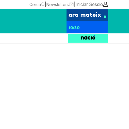
|
|
Iniciar Sessió
Cerca
Newsletters
ara mateix
10:30