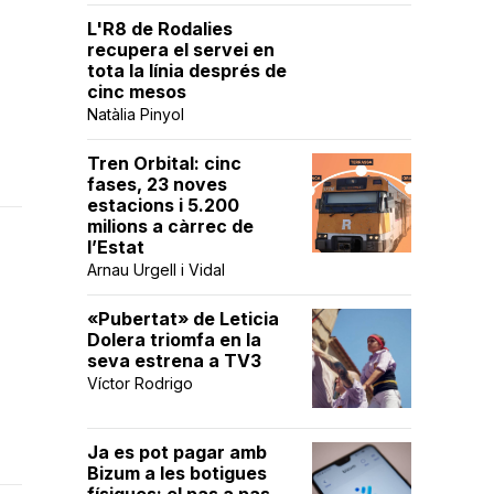
L'R8 de Rodalies
recupera el servei en
tota la línia després de
cinc mesos
Natàlia Pinyol
Tren Orbital: cinc
fases, 23 noves
estacions i 5.200
milions a càrrec de
l’Estat
Arnau Urgell i Vidal
«Pubertat» de Leticia
Dolera triomfa en la
seva estrena a TV3
Víctor Rodrigo
Ja es pot pagar amb
Bizum a les botigues