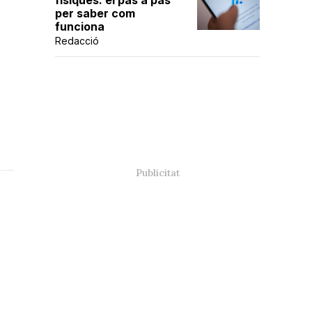
físiques: el pas a pas
per saber com
funciona
Redacció