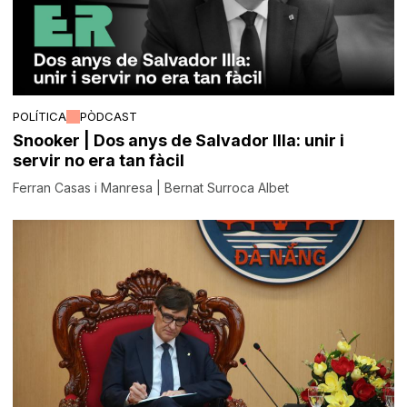
POLÍTICA
PÒDCAST
Snooker | Dos anys de Salvador Illa: unir i
servir no era tan fàcil
Ferran Casas i Manresa | Bernat Surroca Albet