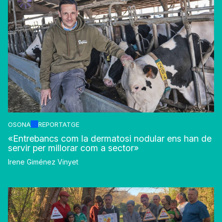
OSONA
REPORTATGE
«Entrebancs com la dermatosi nodular ens han de
servir per millorar com a sector»
Irene Giménez Vinyet