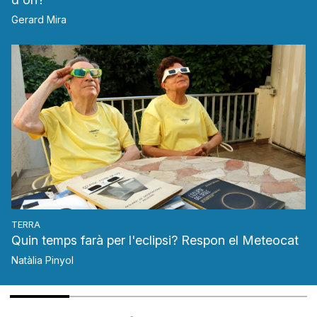
Gerard Mira
TERRA
Quin temps farà per l'eclipsi? Respon el Meteocat
Natàlia Pinyol