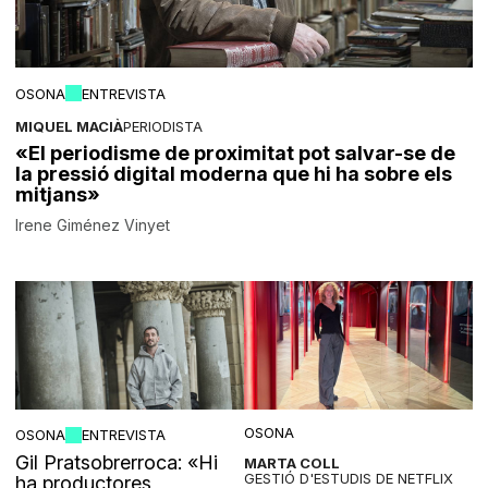
OSONA
ENTREVISTA
MIQUEL MACIÀ
PERIODISTA
«El periodisme de proximitat pot salvar-se de
la pressió digital moderna que hi ha sobre els
mitjans»
Irene Giménez Vinyet
OSONA
OSONA
ENTREVISTA
Gil Pratsobrerroca: «Hi
MARTA COLL
GESTIÓ D'ESTUDIS DE NETFLIX
ha productores