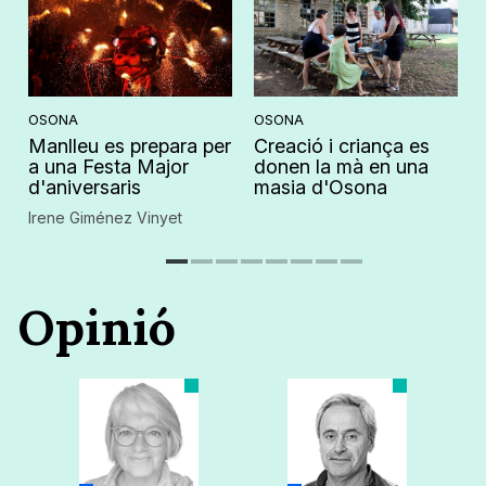
OSONA
OSONA
Manlleu es prepara per
Creació i criança es
c
a una Festa Major
donen la mà en una
d'aniversaris
masia d'Osona
ó
Irene Giménez Vinyet
Opinió