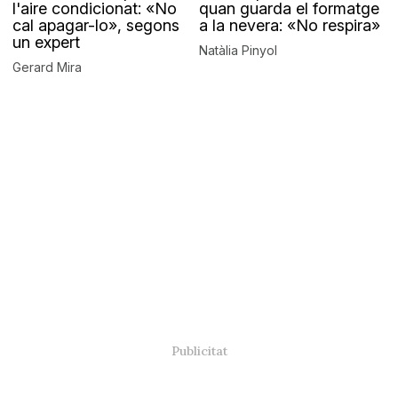
l'aire condicionat: «No
quan guarda el formatge
cal apagar-lo», segons
a la nevera: «No respira»
un expert
Natàlia Pinyol
Gerard Mira