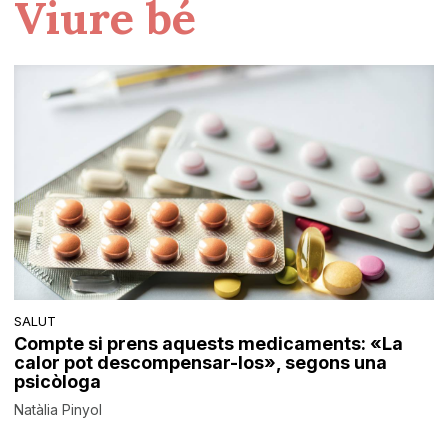
Viure bé
SALUT
Compte si prens aquests medicaments: «La
calor pot descompensar-los», segons una
psicòloga
Natàlia Pinyol