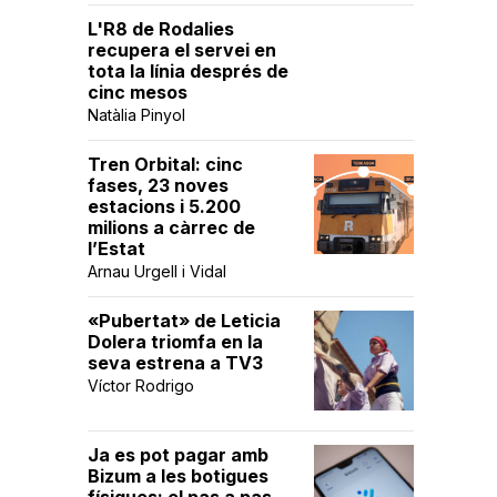
L'R8 de Rodalies
recupera el servei en
tota la línia després de
cinc mesos
Natàlia Pinyol
Tren Orbital: cinc
fases, 23 noves
estacions i 5.200
milions a càrrec de
l’Estat
Arnau Urgell i Vidal
«Pubertat» de Leticia
Dolera triomfa en la
seva estrena a TV3
Víctor Rodrigo
Ja es pot pagar amb
Bizum a les botigues