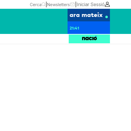
|
|
Iniciar Sessió
Cerca
Newsletters
ara mateix
21:41