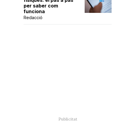
físiques: el pas a pas
per saber com
funciona
Redacció