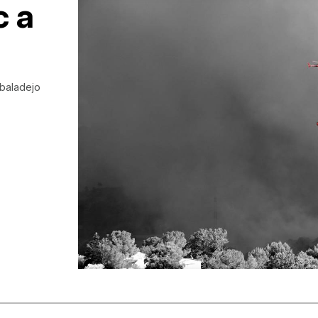
c a
lbaladejo