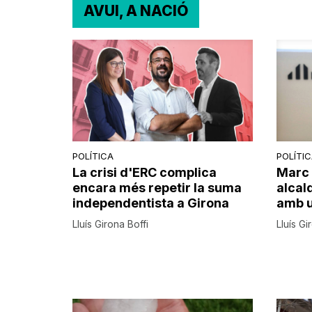
AVUI, A NACIÓ
POLÍTICA
POLÍTI
La crisi d'ERC complica
Marc 
encara més repetir la suma
alcal
independentista a Girona
amb u
Lluís Girona Boffi
Lluís Gi