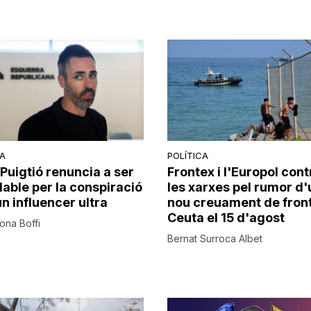
CA
POLÍTICA
Puigtió renuncia a ser
Frontex i l'Europol cont
dable per la conspiració
les xarxes pel rumor d'
n influencer ultra
nou creuament de fron
Ceuta el 15 d'agost
rona Boffi
Bernat Surroca Albet