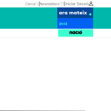
|
|
Iniciar Sessió
Cerca
Newsletters
ara mateix
21:13