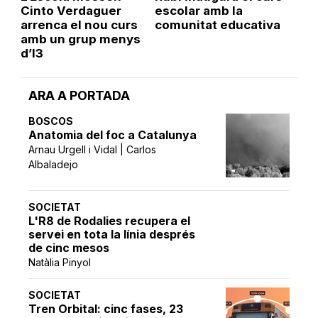
Cinto Verdaguer
escolar amb la
arrenca el nou curs
comunitat educativa
amb un grup menys
d’I3
ARA A PORTADA
BOSCOS
Anatomia del foc a Catalunya
Arnau Urgell i Vidal | Carlos
Albaladejo
SOCIETAT
L'R8 de Rodalies recupera el
servei en tota la línia després
de cinc mesos
Natàlia Pinyol
SOCIETAT
Tren Orbital: cinc fases, 23