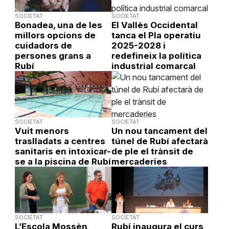
SOCIETAT
SOCIETAT
Bonadea, una de les
El Vallès Occidental
millors opcions de
tanca el Pla operatiu
cuidadors de
2025-2028 i
persones grans a
redefineix la política
Rubí
industrial comarcal
SOCIETAT
SOCIETAT
Vuit menors
Un nou tancament del
traslladats a centres
túnel de Rubí afectarà
sanitaris en intoxicar-
de ple el trànsit de
se a la piscina de Rubí
mercaderies
SOCIETAT
SOCIETAT
L’Escola Mossèn
Rubí inaugura el curs