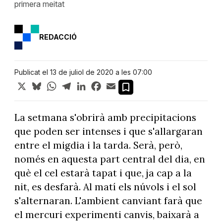
primera meitat
REDACCIÓ
Publicat el 13 de juliol de 2020 a les 07:00
X
Bluesky
WhatsApp
Telegram
LinkedIn
Facebook
Email
La setmana s'obrirà amb precipitacions
que poden ser intenses i que s'allargaran
entre el migdia i la tarda. Serà, però,
només en aquesta part central del dia, en
què el cel estarà tapat i que, ja cap a la
nit, es desfarà. Al matí els núvols i el sol
s'alternaran. L'ambient canviant farà que
el mercuri experimenti canvis, baixarà a