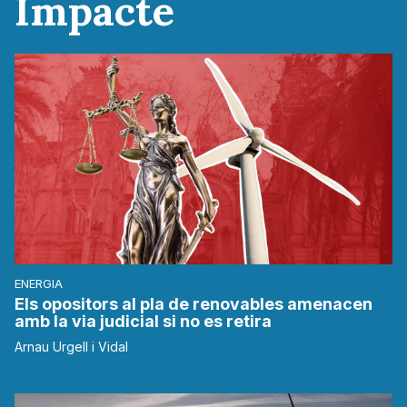
Impacte
ENERGIA
Els opositors al pla de renovables amenacen
amb la via judicial si no es retira
Arnau Urgell i Vidal