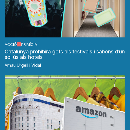
ACCIÓ
PRIMÍCIA
Catalunya prohibirà gots als festivals i sabons d’un
sol ús als hotels
Arnau Urgell i Vidal