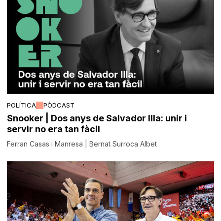
POLÍTICA
PÒDCAST
Snooker | Dos anys de Salvador Illa: unir i
servir no era tan fàcil
Ferran Casas i Manresa | Bernat Surroca Albet