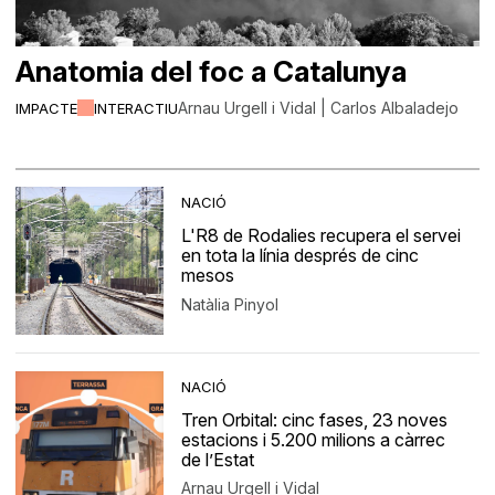
Anatomia del foc a Catalunya
Arnau Urgell i Vidal | Carlos Albaladejo
IMPACTE
INTERACTIU
NACIÓ
L'R8 de Rodalies recupera el servei
en tota la línia després de cinc
mesos
Natàlia Pinyol
NACIÓ
Tren Orbital: cinc fases, 23 noves
estacions i 5.200 milions a càrrec
de l’Estat
Arnau Urgell i Vidal