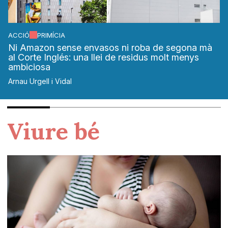
ACCIÓ
PRIMÍCIA
Ni Amazon sense envasos ni roba de segona mà
al Corte Inglés: una llei de residus molt menys
ambiciosa
Arnau Urgell i Vidal
Viure bé