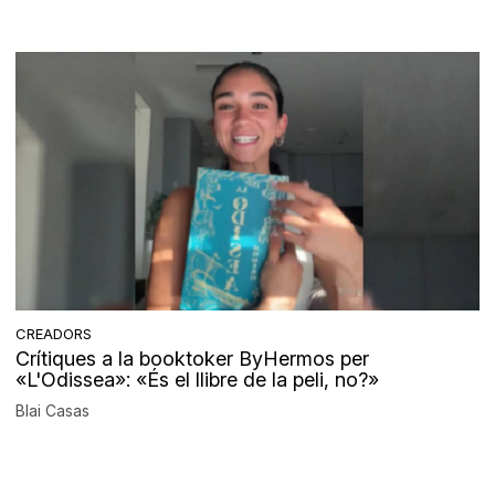
CREADORS
Crítiques a la booktoker ByHermos per
«L'Odissea»: «És el llibre de la peli, no?»
Blai Casas