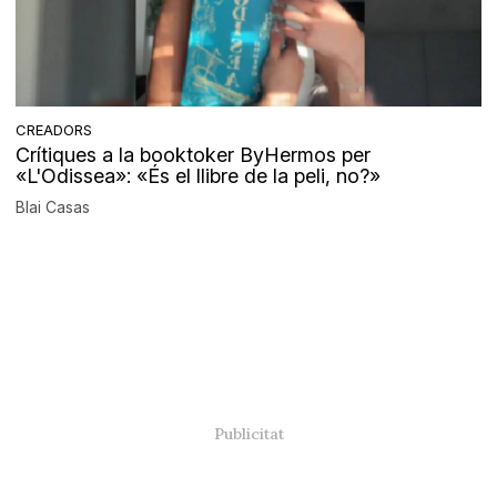
CREADORS
Crítiques a la booktoker ByHermos per
«L'Odissea»: «És el llibre de la peli, no?»
Blai Casas