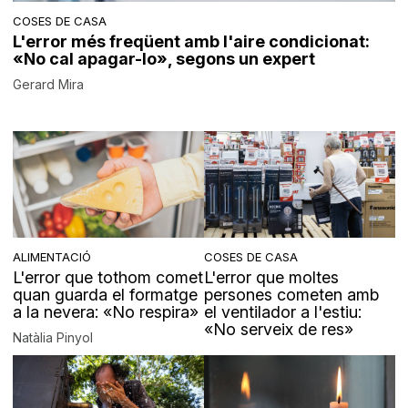
COSES DE CASA
L'error més freqüent amb l'aire condicionat:
«No cal apagar-lo», segons un expert
Gerard Mira
ALIMENTACIÓ
COSES DE CASA
L'error que tothom comet
L'error que moltes
quan guarda el formatge
persones cometen amb
a la nevera: «No respira»
el ventilador a l'estiu:
«No serveix de res»
Natàlia Pinyol