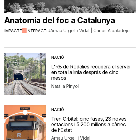
Anatomia del foc a Catalunya
Arnau Urgell i Vidal | Carlos Albaladejo
IMPACTE
INTERACTIU
NACIÓ
L'R8 de Rodalies recupera el servei
en tota la línia després de cinc
mesos
Natàlia Pinyol
NACIÓ
Tren Orbital: cinc fases, 23 noves
estacions i 5.200 milions a càrrec
de l’Estat
Arnau Urgell i Vidal