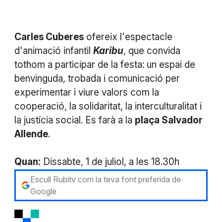
Carles Cuberes
ofereix l'espectacle
d'animació infantil
Karibu
, que convida
tothom a participar de la festa: un espai de
benvinguda, trobada i comunicació per
experimentar i viure valors com la
cooperació, la solidaritat, la interculturalitat i
la justícia social. Es farà a la
plaça Salvador
Allende
.
Quan:
Dissabte, 1 de juliol, a les 18.30h
Escull Rubitv com la teva font preferida de
Google