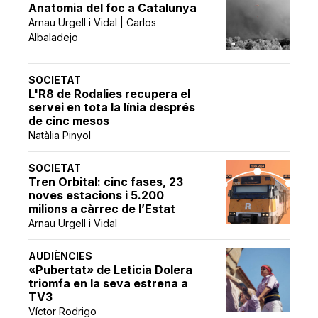
Anatomia del foc a Catalunya
Arnau Urgell i Vidal | Carlos
Albaladejo
SOCIETAT
L'R8 de Rodalies recupera el
servei en tota la línia després
de cinc mesos
Natàlia Pinyol
SOCIETAT
Tren Orbital: cinc fases, 23
noves estacions i 5.200
milions a càrrec de l’Estat
Arnau Urgell i Vidal
AUDIÈNCIES
«Pubertat» de Leticia Dolera
triomfa en la seva estrena a
TV3
Víctor Rodrigo