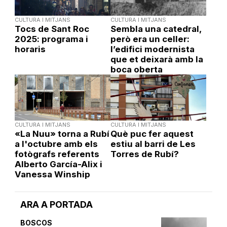
CULTURA I MITJANS
CULTURA I MITJANS
Tocs de Sant Roc
Sembla una catedral,
2025: programa i
però era un celler:
horaris
l’edifici modernista
que et deixarà amb la
boca oberta
CULTURA I MITJANS
CULTURA I MITJANS
«La Nuu» torna a Rubí
Què puc fer aquest
a l'octubre amb els
estiu al barri de Les
fotògrafs referents
Torres de Rubí?
Alberto García-Alix i
Vanessa Winship
ARA A PORTADA
BOSCOS