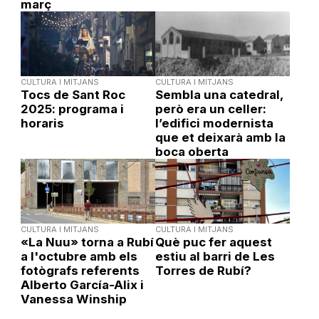
març
CULTURA I MITJANS
CULTURA I MITJANS
Tocs de Sant Roc
Sembla una catedral,
2025: programa i
però era un celler:
horaris
l’edifici modernista
que et deixarà amb la
boca oberta
CULTURA I MITJANS
CULTURA I MITJANS
«La Nuu» torna a Rubí
Què puc fer aquest
a l'octubre amb els
estiu al barri de Les
fotògrafs referents
Torres de Rubí?
Alberto García-Alix i
Vanessa Winship