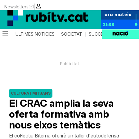
|
Newsletters
ara mateix
21:38
ÚLTIMES NOTÍCIES
SOCIETAT
SUCCESSOS
POLÍTIC
CULTURA I MITJANS
El CRAC amplia la seva
oferta formativa amb
nous eixos temàtics
El col·lectiu Biterna oferirà un taller d'autodefensa