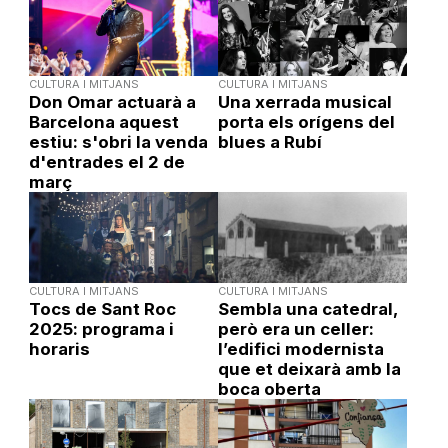
CULTURA I MITJANS
CULTURA I MITJANS
Don Omar actuarà a
Una xerrada musical
Barcelona aquest
porta els orígens del
estiu: s'obri la venda
blues a Rubí
d'entrades el 2 de
març
CULTURA I MITJANS
CULTURA I MITJANS
Tocs de Sant Roc
Sembla una catedral,
2025: programa i
però era un celler:
horaris
l’edifici modernista
que et deixarà amb la
boca oberta