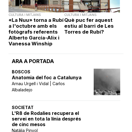
CULTURA I MITJANS
CULTURA I MITJANS
«La Nuu» torna a Rubí
Què puc fer aquest
a l'octubre amb els
estiu al barri de Les
fotògrafs referents
Torres de Rubí?
Alberto García-Alix i
Vanessa Winship
ARA A PORTADA
BOSCOS
Anatomia del foc a Catalunya
Arnau Urgell i Vidal | Carlos
Albaladejo
SOCIETAT
L'R8 de Rodalies recupera el
servei en tota la línia després
de cinc mesos
Natàlia Pinyol