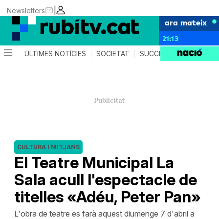
|
Newsletters
ara mateix
21:13
ÚLTIMES NOTÍCIES
SOCIETAT
SUCCESSOS
POLÍTIC
CULTURA I MITJANS
El Teatre Municipal La
Sala acull l'espectacle de
titelles «Adéu, Peter Pan»
L'obra de teatre es farà aquest diumenge 7 d'abril a