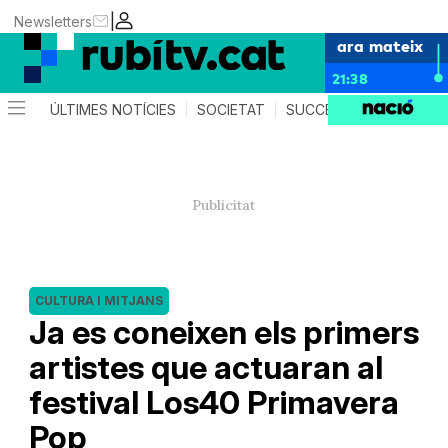
|
Newsletters
ara mateix
21:38
ÚLTIMES NOTÍCIES
SOCIETAT
SUCCESSOS
POLÍTIC
CULTURA I MITJANS
Ja es coneixen els primers
artistes que actuaran al
festival Los40 Primavera
Pop