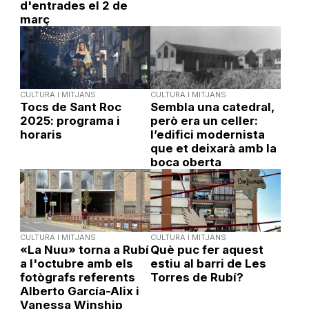
d'entrades el 2 de
març
CULTURA I MITJANS
CULTURA I MITJANS
Tocs de Sant Roc
Sembla una catedral,
2025: programa i
però era un celler:
horaris
l’edifici modernista
que et deixarà amb la
boca oberta
CULTURA I MITJANS
CULTURA I MITJANS
«La Nuu» torna a Rubí
Què puc fer aquest
a l'octubre amb els
estiu al barri de Les
fotògrafs referents
Torres de Rubí?
Alberto García-Alix i
Vanessa Winship