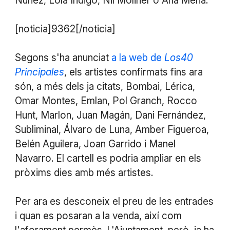
Núñez, Lola Índigo, Nil Moliner o Ana Mena.
[noticia]9362[/noticia]
Segons s'ha anunciat
a la web de
Los40
Principales
, els artistes confirmats fins ara
són, a més dels ja citats, Bombai, Lérica,
Omar Montes, Emlan, Pol Granch, Rocco
Hunt, Marlon, Juan Magán, Dani Fernández,
Subliminal, Álvaro de Luna, Amber Figueroa,
Belén Aguilera, Joan Garrido i Manel
Navarro. El cartell es podria ampliar en els
pròxims dies amb més artistes.
Per ara es desconeix el preu de les entrades
i quan es posaran a la venda, així com