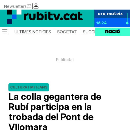
|
Newsletters
ara mateix
16:24
ÚLTIMES NOTÍCIES
SOCIETAT
SUCCESSOS
POLÍTIC
CULTURA I MITJANS
La colla gegantera de
Rubí participa en la
trobada del Pont de
Vilomara