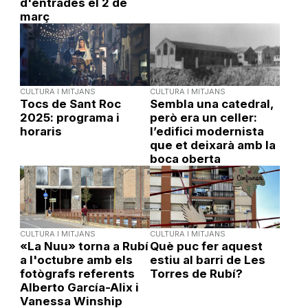
d'entrades el 2 de
març
CULTURA I MITJANS
CULTURA I MITJANS
Tocs de Sant Roc
Sembla una catedral,
2025: programa i
però era un celler:
horaris
l’edifici modernista
que et deixarà amb la
boca oberta
CULTURA I MITJANS
CULTURA I MITJANS
«La Nuu» torna a Rubí
Què puc fer aquest
a l'octubre amb els
estiu al barri de Les
fotògrafs referents
Torres de Rubí?
Alberto García-Alix i
Vanessa Winship