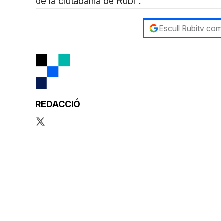
de la ciutadania de Rubí".
Escull Rubitv com
REDACCIÓ