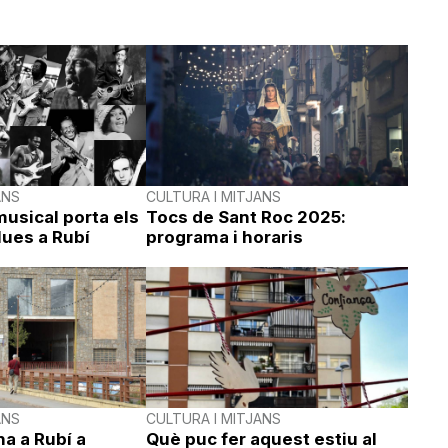
ANS
CULTURA I MITJANS
usical porta els
Tocs de Sant Roc 2025:
lues a Rubí
programa i horaris
ANS
CULTURA I MITJANS
a a Rubí a
Què puc fer aquest estiu al