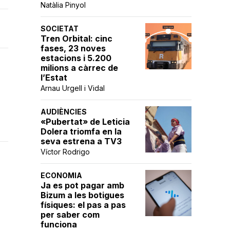
Natàlia Pinyol
SOCIETAT
Tren Orbital: cinc
fases, 23 noves
estacions i 5.200
milions a càrrec de
l’Estat
Arnau Urgell i Vidal
AUDIÈNCIES
«Pubertat» de Leticia
Dolera triomfa en la
seva estrena a TV3
Víctor Rodrigo
ECONOMIA
Ja es pot pagar amb
Bizum a les botigues
físiques: el pas a pas
per saber com
funciona