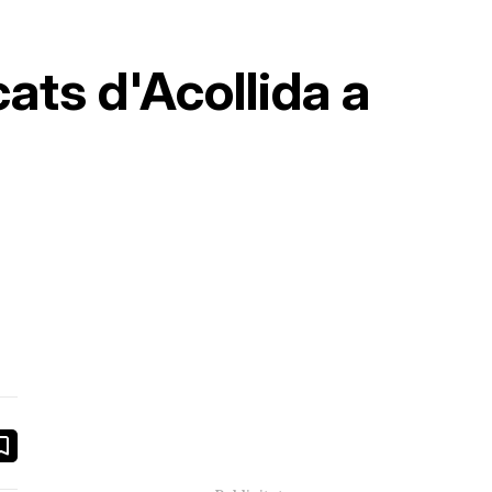
cats d'Acollida a
book
ail