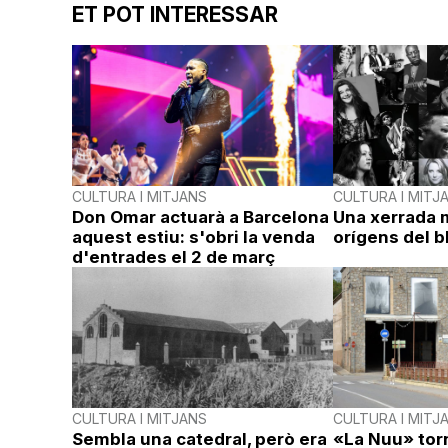
ET POT INTERESSAR
CULTURA I MITJANS
CULTURA I MITJ
Don Omar actuarà a Barcelona
Una xerrada m
aquest estiu: s'obri la venda
orígens del b
d'entrades el 2 de març
CULTURA I MITJANS
CULTURA I MITJ
Sembla una catedral, però era
«La Nuu» torn