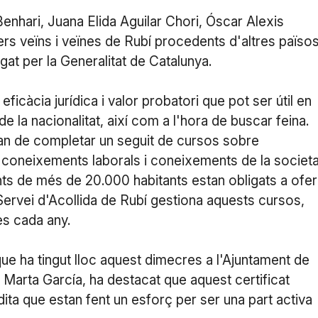
nhari, Juana Elida Aguilar Chori, Óscar Alexis
ers veïns i veïnes de Rubí procedents d'altres païso
rgat per la Generalitat de Catalunya.
ficàcia jurídica i valor probatori que pot ser útil en
e la nacionalitat, així com a l'hora de buscar feina.
an de completar un seguit de cursos sobre
, coneixements laborals i coneixements de la societa
ents de més de 20.000 habitants estan obligats a ofer
l Servei d'Acollida de Rubí gestiona aquests cursos,
es cada any.
 que ha tingut lloc aquest dimecres a l'Ajuntament de
 Marta García, ha destacat que aquest certificat
ta que estan fent un esforç per ser una part activa