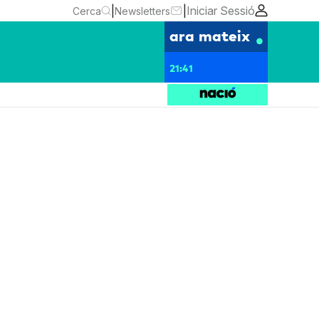
|
|
Iniciar Sessió
Cerca
Newsletters
ara mateix
21:41