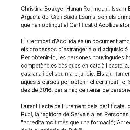
Christina Boakye, Hanan Rohmouni, Issam Be
Argueta del Cid i Saida Esamsi són els prim
que han obtingut el Certificat d'Acollida ato
El Certificat d'Acollida és un document amb e
els processos d'estrangeria o d'adquisició d
Per obtenir-lo, les persones nouvingudes h
competències bàsiques en català i castellà
catalana i del seu marc jurídic. Els ajuntam
aquests cursos per obtenir el certificat i e
des de 2016, per a mig centenar de person
Durant l'acte de lliurament dels certificats,
Rubí, la regidora de Serveis a les Persones,
"acredita molt més que una formació; Acredi