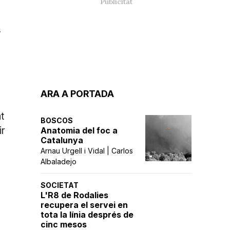
s
ARA A PORTADA
t
BOSCOS
ir
Anatomia del foc a
Catalunya
Arnau Urgell i Vidal | Carlos
Albaladejo
SOCIETAT
L'R8 de Rodalies
recupera el servei en
tota la línia després de
cinc mesos