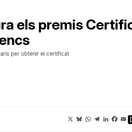
ura els premis Certifi
nencs
is per obtenir el certificat
X
Bluesky
WhatsApp
Telegram
LinkedIn
Face
Em