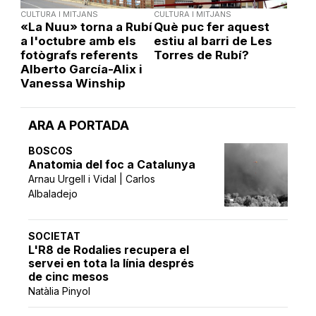
CULTURA I MITJANS
CULTURA I MITJANS
«La Nuu» torna a Rubí
Què puc fer aquest
a l'octubre amb els
estiu al barri de Les
fotògrafs referents
Torres de Rubí?
Alberto García-Alix i
Vanessa Winship
ARA A PORTADA
BOSCOS
Anatomia del foc a Catalunya
Arnau Urgell i Vidal | Carlos
Albaladejo
SOCIETAT
L'R8 de Rodalies recupera el
servei en tota la línia després
de cinc mesos
Natàlia Pinyol