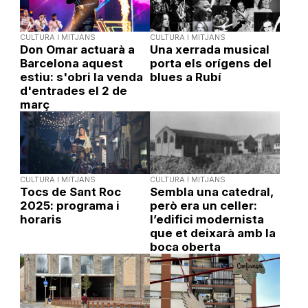
CULTURA I MITJANS
CULTURA I MITJANS
Don Omar actuarà a
Una xerrada musical
Barcelona aquest
porta els orígens del
estiu: s'obri la venda
blues a Rubí
d'entrades el 2 de
març
CULTURA I MITJANS
CULTURA I MITJANS
Tocs de Sant Roc
Sembla una catedral,
2025: programa i
però era un celler:
horaris
l’edifici modernista
que et deixarà amb la
boca oberta