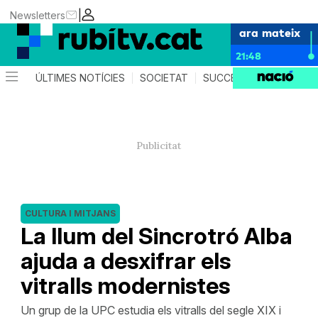
|
Newsletters
ara mateix
21:48
ÚLTIMES NOTÍCIES
SOCIETAT
SUCCESSOS
POLÍTIC
CULTURA I MITJANS
La llum del Sincrotró Alba
ajuda a desxifrar els
vitralls modernistes
Un grup de la UPC estudia els vitralls del segle XIX i