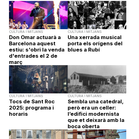
CULTURA I MITJANS
CULTURA I MITJANS
Don Omar actuarà a
Una xerrada musical
Barcelona aquest
porta els orígens del
estiu: s'obri la venda
blues a Rubí
d'entrades el 2 de
març
CULTURA I MITJANS
CULTURA I MITJANS
Tocs de Sant Roc
Sembla una catedral,
2025: programa i
però era un celler:
horaris
l’edifici modernista
que et deixarà amb la
boca oberta