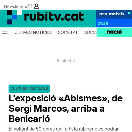
|
Newsletters
ara mateix
21:38
ÚLTIMES NOTÍCIES
SOCIETAT
SUCCESSOS
POLÍTIC
CULTURA I MITJANS
L'exposició «Abismes», de
Sergi Marcos, arriba a
Benicarló
El voltant de 50 obres de l'artista rubinenc es podran