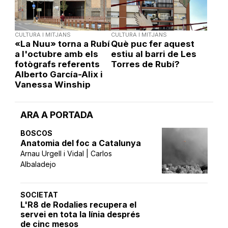
CULTURA I MITJANS
CULTURA I MITJANS
«La Nuu» torna a Rubí
Què puc fer aquest
a l'octubre amb els
estiu al barri de Les
fotògrafs referents
Torres de Rubí?
Alberto García-Alix i
Vanessa Winship
ARA A PORTADA
BOSCOS
Anatomia del foc a Catalunya
Arnau Urgell i Vidal | Carlos
Albaladejo
SOCIETAT
L'R8 de Rodalies recupera el
servei en tota la línia després
de cinc mesos