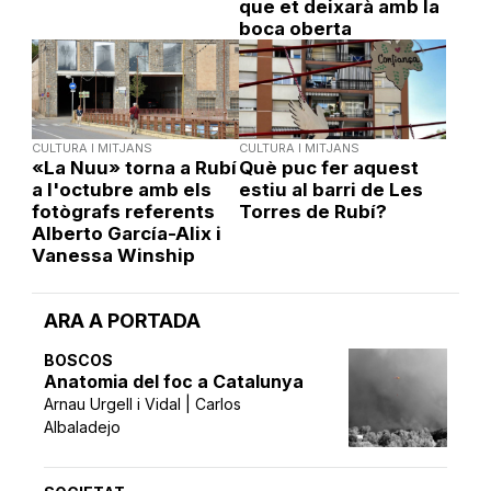
que et deixarà amb la
boca oberta
CULTURA I MITJANS
CULTURA I MITJANS
«La Nuu» torna a Rubí
Què puc fer aquest
a l'octubre amb els
estiu al barri de Les
fotògrafs referents
Torres de Rubí?
Alberto García-Alix i
Vanessa Winship
ARA A PORTADA
BOSCOS
Anatomia del foc a Catalunya
Arnau Urgell i Vidal | Carlos
Albaladejo