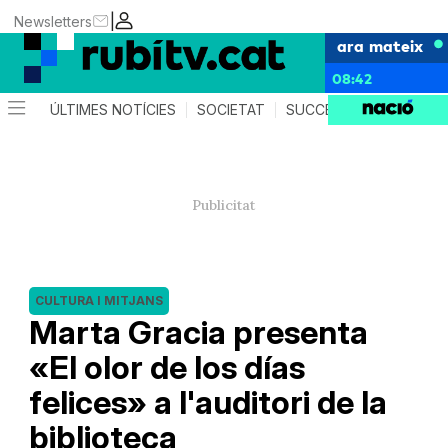
|
Newsletters
ara mateix
08:42
ÚLTIMES NOTÍCIES
SOCIETAT
SUCCESSOS
POLÍTIC
CULTURA I MITJANS
Marta Gracia presenta
«El olor de los días
felices» a l'auditori de la
biblioteca