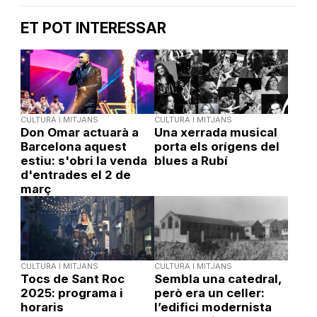
ET POT INTERESSAR
CULTURA I MITJANS
CULTURA I MITJANS
Don Omar actuarà a
Una xerrada musical
Barcelona aquest
porta els orígens del
estiu: s'obri la venda
blues a Rubí
d'entrades el 2 de
març
CULTURA I MITJANS
CULTURA I MITJANS
Tocs de Sant Roc
Sembla una catedral,
2025: programa i
però era un celler:
horaris
l’edifici modernista