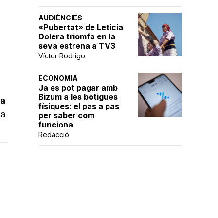
AUDIÈNCIES
«Pubertat» de Leticia
Dolera triomfa en la
seva estrena a TV3
Víctor Rodrigo
ECONOMIA
Ja es pot pagar amb
Bizum a les botigues
 a
físiques: el pas a pas
ma
per saber com
funciona
Redacció