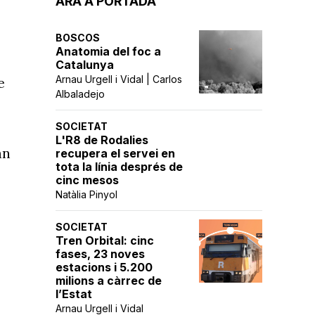
ARA A PORTADA
BOSCOS
Anatomia del foc a
Catalunya
Arnau Urgell i Vidal | Carlos
e
Albaladejo
SOCIETAT
L'R8 de Rodalies
an
recupera el servei en
tota la línia després de
cinc mesos
Natàlia Pinyol
SOCIETAT
Tren Orbital: cinc
fases, 23 noves
estacions i 5.200
milions a càrrec de
l’Estat
Arnau Urgell i Vidal