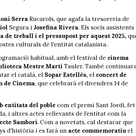
oni Serra
Rucarols, que agafa la tresoreria de
iol
Segura i
Josefina Rivera
. Els socis assistents
a de treball i el pressupost per aquest 2025,
qu
ostes culturals de l'entitat catalanista.
gramació habitual, amb el festival de
cinema
blioteca Mestre Martí
Tauler. També continuar
ar el català, el
Sopar Estellés,
el
concert de
m de Cinema
, que celebrarà el divendres 14 de
 entitats del poble
com el premi Sant Jordi, fet
a, i altres actes rellevants de l’entitat com la
ecte Sambori
. Com a novetats, cal destacar que
s d'història i es farà un
acte commemoratiu
el