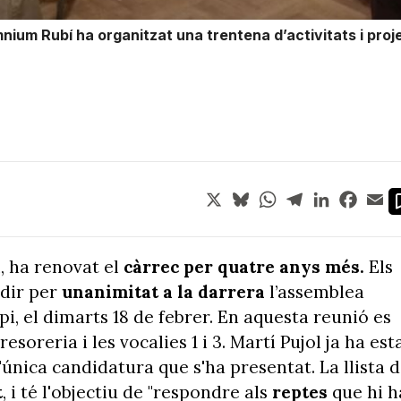
nium Rubí ha organitzat una trentena d’activitats i proj
X
Bluesky
WhatsApp
Telegram
LinkedIn
Face
Em
l, ha renovat el
càrrec per quatre anys més.
Els
dir per
unanimitat a la darrera
l’assemblea
, el dimarts 18 de febrer. En aquesta reunió es
tresoreria i les vocalies 1 i 3. Martí Pujol ja ha est
l'única candidatura que s'ha presentat. La llista 
t
, i té l'objectiu de "respondre als
reptes
que hi h