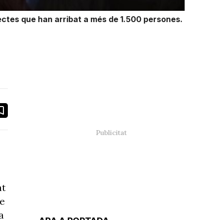
ectes que han arribat a més de 1.500 persones.
book
ail
at
de
a