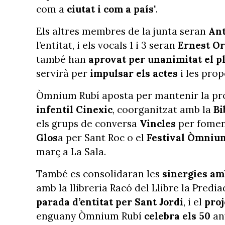
com a
ciutat i com a país
".
Els altres membres de la junta seran
Ant
l’entitat, i els vocals 1 i 3 seran
Ernest Or
també han
aprovat per unanimitat el pl
servirà per
impulsar els actes
i les prop
Òmnium Rubí aposta per mantenir la pro
infentil Cinexic
, coorganitzat amb la
Bi
els grups de conversa
Vincles
per foment
Glos
a per Sant Roc o el
Festival Òmniu
març a La Sala.
També es consolidaran les
sinergies amb
amb la llibreria Racó del Llibre la Prediad
parada d’entitat per Sant Jordi
, i el
proj
enguany Òmnium Rubí
celebra els 50
any