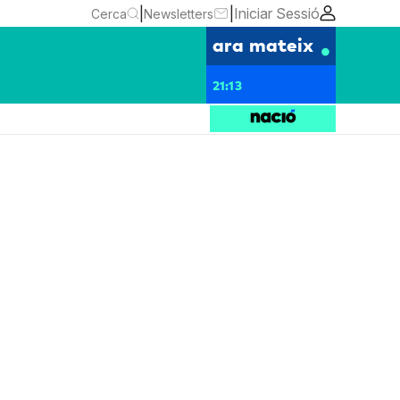
|
|
Iniciar Sessió
Cerca
Newsletters
ara mateix
21:13