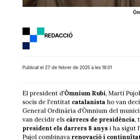
Òm
REDACCIÓ
Publicat el 27 de febrer de 2025 a les 18:01
El president d
'Òmnium Rubí
, Martí Pujo
socis de l'entitat
catalanista
ho van deci
General Ordinària d’Òmnium del municipi
van decidir els
càrrecs de presidència
, 
president els darrers 8 anys
i ha sigut 
Pujol combinava
renovació i continuïta