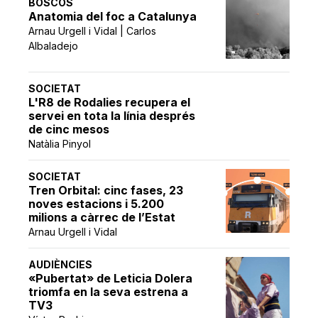
BOSCOS
Anatomia del foc a Catalunya
Arnau Urgell i Vidal | Carlos
Albaladejo
SOCIETAT
L'R8 de Rodalies recupera el
servei en tota la línia després
de cinc mesos
Natàlia Pinyol
SOCIETAT
Tren Orbital: cinc fases, 23
noves estacions i 5.200
milions a càrrec de l’Estat
Arnau Urgell i Vidal
AUDIÈNCIES
«Pubertat» de Leticia Dolera
triomfa en la seva estrena a
TV3