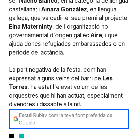
ser
Nacho Blanco
, en la categoria de llengua
castellana; i
Ainara González
, en llengua
gallega, que va cedir el seu premi al projecte
Elna Materninty
, de l'organització no
governamental d'origen gallec
Aire
, i que
ajuda dones refugiades embarassades o en
període de lactància.
La part negativa de la festa, com han
expressat alguns veïns del barri de
Les
Torres
, ha estat l'elevat volum de les
orquestres que hi han actuat, especialment
divendres i dissabte a la nit.
Escull Rubitv com la teva font preferida de
Google