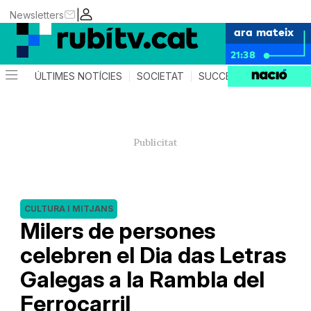
|
Newsletters
ara mateix
21:38
ÚLTIMES NOTÍCIES
SOCIETAT
SUCCESSOS
POLÍTIC
CULTURA I MITJANS
Milers de persones
celebren el Dia das Letras
Galegas a la Rambla del
Ferrocarril