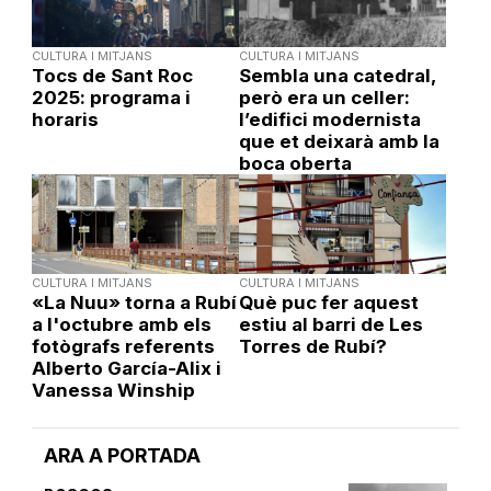
CULTURA I MITJANS
CULTURA I MITJANS
Tocs de Sant Roc
Sembla una catedral,
2025: programa i
però era un celler:
horaris
l’edifici modernista
que et deixarà amb la
boca oberta
CULTURA I MITJANS
CULTURA I MITJANS
«La Nuu» torna a Rubí
Què puc fer aquest
a l'octubre amb els
estiu al barri de Les
fotògrafs referents
Torres de Rubí?
Alberto García-Alix i
Vanessa Winship
ARA A PORTADA