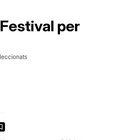
Festival per
eleccionats
book
ail