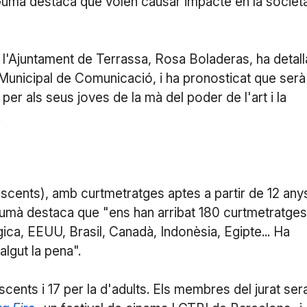
umà destaca que volen causar impacte en la societ
 l'Ajuntament de Terrassa, Rosa Boladeras, ha detall
 Municipal de Comunicació, i ha pronosticat que serà
 per als seus joves de la mà del poder de l'art i la
.
scents), amb curtmetratges aptes a partir de 12 anys
 Gumà destaca que "ens han arribat 180 curtmetratges
ica, EEUU, Brasil, Canadà, Indonèsia, Egipte... Ha
algut la pena".
scents i 17 per la d'adults. Els membres del jurat ser