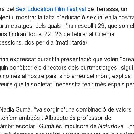
rs del
Sex Education Film Festival
de Terrassa, un
jectiu mostrar la falta d'educació sexual en la nostr
rtmetratges, dels quals n'han escollit 29, que són e
ons tindran lloc el 22 i 23 de febrer al Cinema
sessions, dos per dia (matí i tarda).
l han expressat durant la presentació que volen "crea
uin conèixer els directors dels curtmetratges i sigui
només al nostre país, sinó arreu del món", explica
veure que la societat "necessita tenir més espais pe
a Nadia Gumà, "va sorgir d'una combinació de valors
que teníem ambdós". Albacete és professor de
 l'àmbit escolar i Gumà és impulsora de
Naturlove,
un