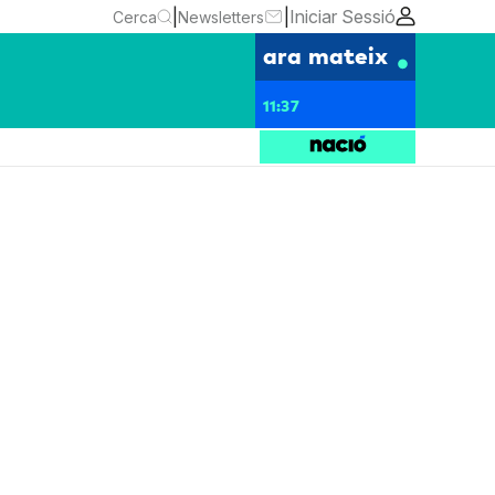
|
|
Iniciar Sessió
Cerca
Newsletters
ara mateix
11:37