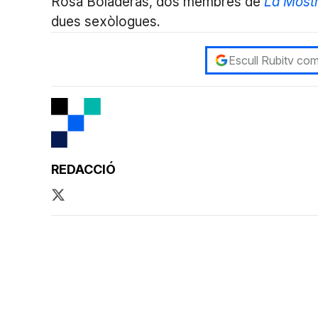
Rosa Boladeras, dos membres de
La Mostr
dues sexòlogues.
Escull Rubitv com
REDACCIÓ