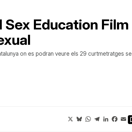
l Sex Education Film 
sexual
Catalunya on es podran veure els 29 curtmetratges s
X
Bluesky
WhatsApp
Telegram
LinkedIn
Face
Em