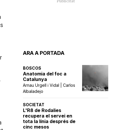
a
ls
ARA A PORTADA
r
BOSCOS
Anatomia del foc a
Catalunya
r
Arnau Urgell i Vidal | Carlos
Albaladejo
SOCIETAT
L'R8 de Rodalies
recupera el servei en
tota la línia després de
a
cinc mesos