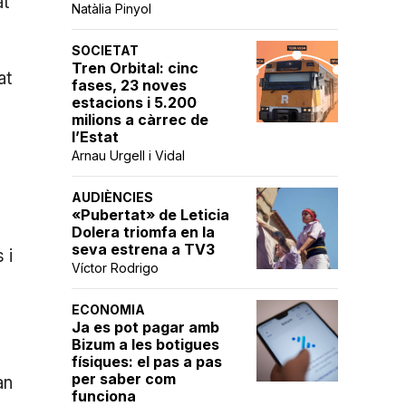
at
Natàlia Pinyol
SOCIETAT
Tren Orbital: cinc
at
fases, 23 noves
estacions i 5.200
milions a càrrec de
l’Estat
Arnau Urgell i Vidal
AUDIÈNCIES
«Pubertat» de Leticia
Dolera triomfa en la
seva estrena a TV3
 i
Víctor Rodrigo
ECONOMIA
Ja es pot pagar amb
Bizum a les botigues
físiques: el pas a pas
per saber com
an
funciona