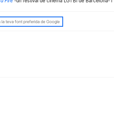
a Fire
-un festival de cinema LGTBI de Barcelona- i
 la teva font preferida de Google