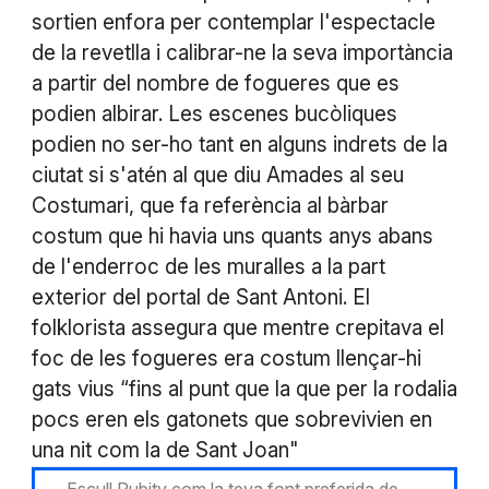
sortien enfora per contemplar l'espectacle
de la revetlla i calibrar-ne la seva importància
a partir del nombre de fogueres que es
podien albirar. Les escenes bucòliques
podien no ser-ho tant en alguns indrets de la
ciutat si s'atén al que diu Amades al seu
Costumari, que fa referència al bàrbar
costum que hi havia uns quants anys abans
de l'enderroc de les muralles a la part
exterior del portal de Sant Antoni. El
folklorista assegura que mentre crepitava el
foc de les fogueres era costum llençar-hi
gats vius “fins al punt que la que per la rodalia
pocs eren els gatonets que sobrevivien en
una nit com la de Sant Joan"
Escull Rubitv com la teva font preferida de