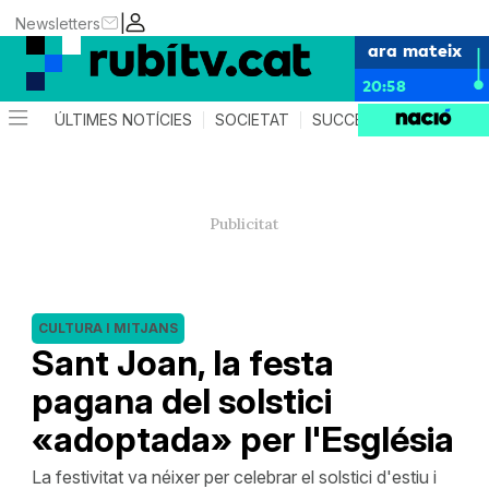
|
Newsletters
ara mateix
20:58
ÚLTIMES NOTÍCIES
SOCIETAT
SUCCESSOS
POLÍTIC
CULTURA I MITJANS
Sant Joan, la festa
pagana del solstici
«adoptada» per l'Església
La festivitat va néixer per celebrar el solstici d'estiu i