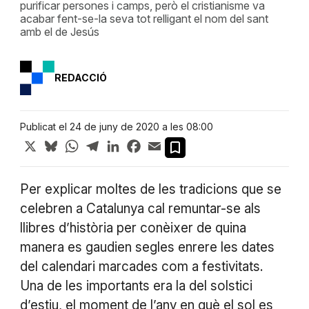
purificar persones i camps, però el cristianisme va
acabar fent-se-la seva tot relligant el nom del sant
amb el de Jesús
REDACCIÓ
Publicat el 24 de juny de 2020 a les 08:00
X
Bluesky
WhatsApp
Telegram
LinkedIn
Facebook
Email
Per explicar moltes de les tradicions que se
celebren a Catalunya cal remuntar-se als
llibres d’història per conèixer de quina
manera es gaudien segles enrere les dates
del calendari marcades com a festivitats.
Una de les importants era la del solstici
d’estiu, el moment de l’any en què el sol es