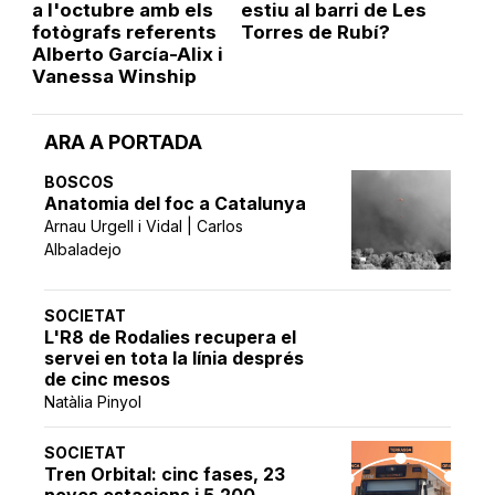
a l'octubre amb els
estiu al barri de Les
fotògrafs referents
Torres de Rubí?
Alberto García-Alix i
Vanessa Winship
ARA A PORTADA
BOSCOS
Anatomia del foc a Catalunya
Arnau Urgell i Vidal | Carlos
Albaladejo
SOCIETAT
L'R8 de Rodalies recupera el
servei en tota la línia després
de cinc mesos
Natàlia Pinyol
SOCIETAT
Tren Orbital: cinc fases, 23
noves estacions i 5.200