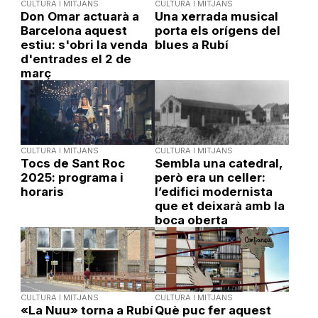
CULTURA I MITJANS
CULTURA I MITJANS
Don Omar actuarà a
Una xerrada musical
Barcelona aquest
porta els orígens del
estiu: s'obri la venda
blues a Rubí
d'entrades el 2 de
març
CULTURA I MITJANS
CULTURA I MITJANS
Tocs de Sant Roc
Sembla una catedral,
2025: programa i
però era un celler:
horaris
l’edifici modernista
que et deixarà amb la
boca oberta
CULTURA I MITJANS
CULTURA I MITJANS
«La Nuu» torna a Rubí
Què puc fer aquest