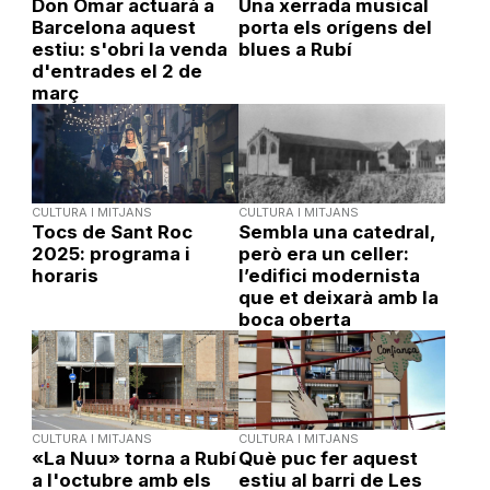
Don Omar actuarà a
Una xerrada musical
Barcelona aquest
porta els orígens del
estiu: s'obri la venda
blues a Rubí
d'entrades el 2 de
març
CULTURA I MITJANS
CULTURA I MITJANS
Tocs de Sant Roc
Sembla una catedral,
2025: programa i
però era un celler:
horaris
l’edifici modernista
que et deixarà amb la
boca oberta
CULTURA I MITJANS
CULTURA I MITJANS
«La Nuu» torna a Rubí
Què puc fer aquest
a l'octubre amb els
estiu al barri de Les