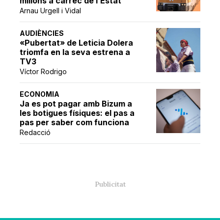
milions a càrrec de l’Estat
Arnau Urgell i Vidal
AUDIÈNCIES
«Pubertat» de Leticia Dolera
triomfa en la seva estrena a
TV3
Víctor Rodrigo
ECONOMIA
Ja es pot pagar amb Bizum a
les botigues físiques: el pas a
pas per saber com funciona
Redacció