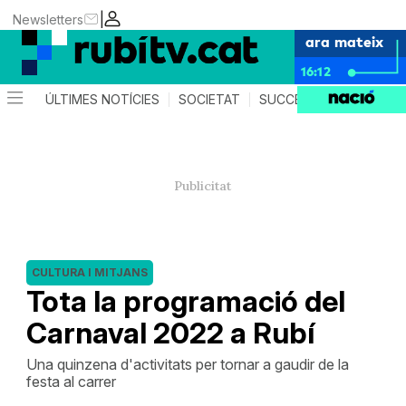
|
Newsletters
ara mateix
16:12
ÚLTIMES NOTÍCIES
SOCIETAT
SUCCESSOS
POLÍTIC
CULTURA I MITJANS
Tota la programació del
Carnaval 2022 a Rubí
Una quinzena d'activitats per tornar a gaudir de la
festa al carrer