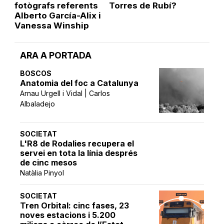
fotògrafs referents
Torres de Rubí?
Alberto García-Alix i
Vanessa Winship
ARA A PORTADA
BOSCOS
Anatomia del foc a Catalunya
Arnau Urgell i Vidal | Carlos
Albaladejo
SOCIETAT
L'R8 de Rodalies recupera el
servei en tota la línia després
de cinc mesos
Natàlia Pinyol
SOCIETAT
Tren Orbital: cinc fases, 23
noves estacions i 5.200