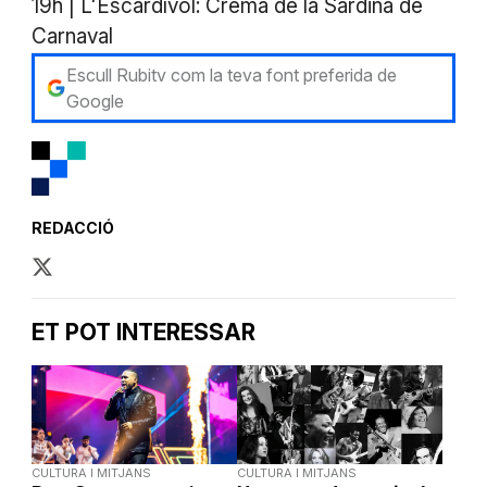
19h | L'Escardívol: Crema de la Sardina de
Carnaval
Escull Rubitv com la teva font preferida de
Google
REDACCIÓ
ET POT INTERESSAR
CULTURA I MITJANS
CULTURA I MITJANS