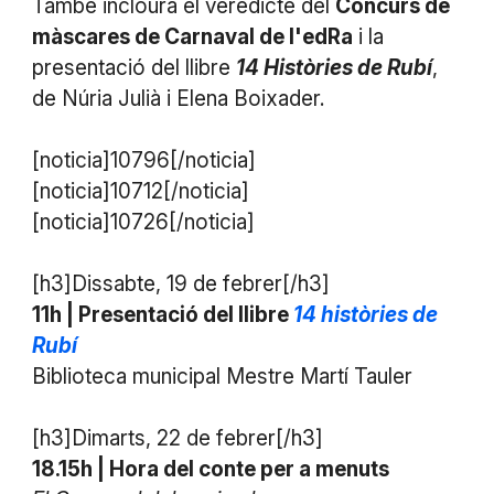
També inclourà el veredicte del
Concurs de
màscares de Carnaval de l'edRa
i la
presentació del llibre
14 Històries de Rubí
,
de Núria Julià i Elena Boixader.
[noticia]10796[/noticia]
[noticia]10712[/noticia]
[noticia]10726[/noticia]
[h3]Dissabte, 19 de febrer[/h3]
11h | Presentació del llibre
14 històries de
Rubí
Biblioteca municipal Mestre Martí Tauler
[h3]Dimarts, 22 de febrer[/h3]
18.15h | Hora del conte per a menuts