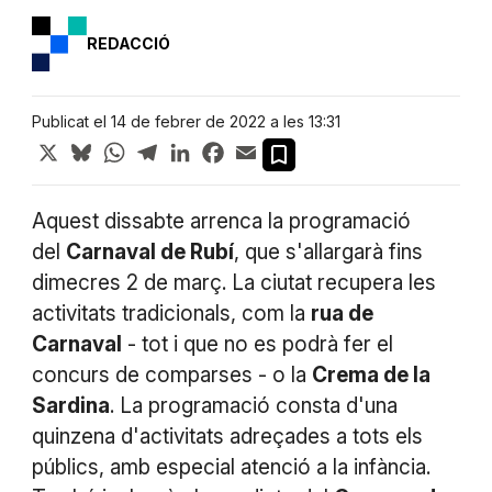
REDACCIÓ
Publicat el 14 de febrer de 2022 a les 13:31
X
Bluesky
WhatsApp
Telegram
LinkedIn
Facebook
Email
Aquest dissabte arrenca la programació
del
Carnaval de Rubí
, que s'allargarà fins
dimecres 2 de març. La ciutat recupera les
activitats tradicionals, com la
rua de
Carnaval
- tot i que no es podrà fer el
concurs de comparses - o la
Crema de la
Sardina
. La programació consta d'una
quinzena d'activitats adreçades a tots els
públics, amb especial atenció a la infància.