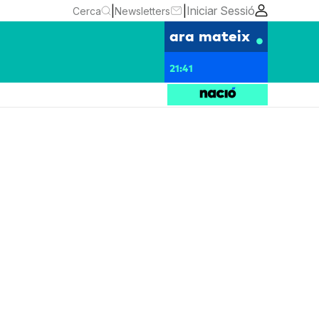
|
|
Iniciar Sessió
Cerca
Newsletters
ara mateix
21:41