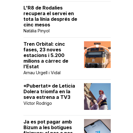
L'R8 de Rodalies
recupera el servei en
tota la línia després de
cinc mesos
Natàlia Pinyol
Tren Orbital: cinc
fases, 23 noves
estacions i 5.200
milions a càrrec de
l’Estat
Arnau Urgell i Vidal
«Pubertat» de Leticia
Dolera triomfa en la
seva estrena a TV3
Víctor Rodrigo
Ja es pot pagar amb
Bizum a les botigues