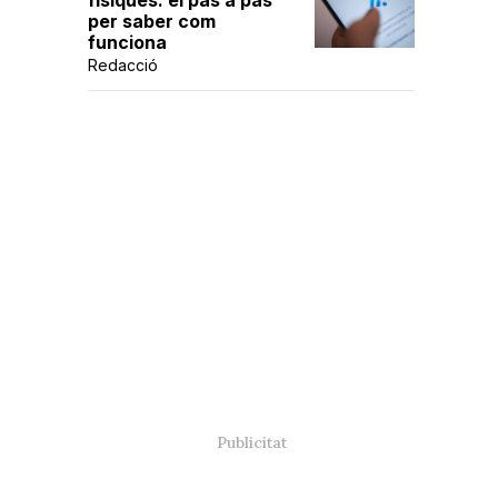
físiques: el pas a pas
per saber com
funciona
Redacció