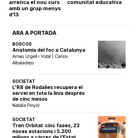
arrenca el nou curs
comunitat educativa
amb un grup menys
d’I3
ARA A PORTADA
BOSCOS
Anatomia del foc a Catalunya
Arnau Urgell i Vidal | Carlos
Albaladejo
SOCIETAT
L'R8 de Rodalies recupera el
servei en tota la línia després
de cinc mesos
Natàlia Pinyol
SOCIETAT
Tren Orbital: cinc fases, 23
noves estacions i 5.200
milions a càrrec de l’Estat