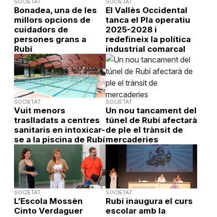
SOCIETAT
SOCIETAT
Bonadea, una de les
El Vallès Occidental
millors opcions de
tanca el Pla operatiu
cuidadors de
2025-2028 i
persones grans a
redefineix la política
Rubí
industrial comarcal
SOCIETAT
SOCIETAT
Vuit menors
Un nou tancament del
traslladats a centres
túnel de Rubí afectarà
sanitaris en intoxicar-
de ple el trànsit de
se a la piscina de Rubí
mercaderies
SOCIETAT
SOCIETAT
L’Escola Mossèn
Rubí inaugura el curs
Cinto Verdaguer
escolar amb la