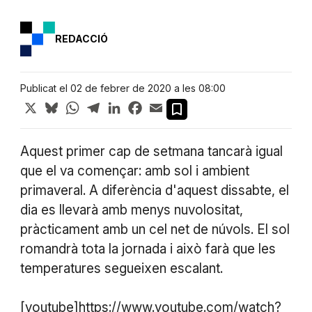
REDACCIÓ
Publicat el 02 de febrer de 2020 a les 08:00
X
Bluesky
WhatsApp
Telegram
LinkedIn
Facebook
Email
Aquest primer cap de setmana tancarà igual
que el va començar: amb sol i ambient
primaveral. A diferència d'aquest dissabte, el
dia es llevarà amb menys nuvolositat,
pràcticament amb un cel net de núvols. El sol
romandrà tota la jornada i això farà que les
temperatures segueixen escalant.
[youtube]https://www.youtube.com/watch?