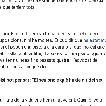
nal, en Jordi no ha estat ben defensat a l’Audiència
la que teníem tots.
noi. El meu fill em va trucar i em va dir el mateix:
uposicions, n’hi ha moltes. Et puc dir que
ha estat mo
si et posen una pistola a la cara o al cap, no cal que
l trasllat amb antifaç. I això és tortura psicològica. 
a tenir ulleres fins passats quatre i l’advocat de
 ell fins al cinquè dia.
eixi pot pensar: “El seu oncle què ha de dir del seu
 al llarg de la vida ens hem anat veient. Quan el veig