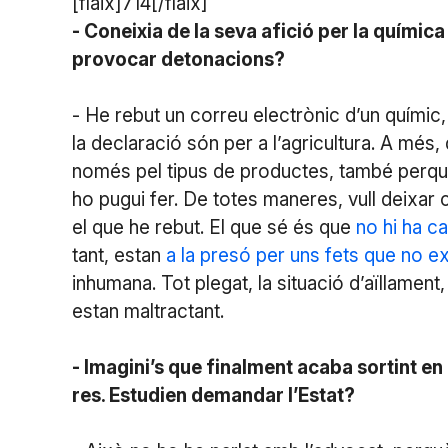
[flaix]714[/flaix]
- Coneixia de la seva afició per la químic
provocar detonacions?
- He rebut un correu electrònic d’un químic
la declaració són per a l’agricultura. A més
només pel tipus de productes, també perquè
ho pugui fer. De totes maneres, vull deixar
el que he rebut. El que sé és que
no hi ha ca
tant, estan
a la presó per uns fets que no e
inhumana. Tot plegat, la situació d’aïllament
estan maltractant.
- Imagini’s que finalment acaba sortint en 
res. Estudien demandar l’Estat?