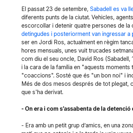
El passat 23 de setembre,
Sabadell es va l
diferents punts de la ciutat. Vehicles, agents 
escorcollar i detenir quatre persones de la c
detingudes i posteriorment van ingressar a
ser en Jordi Ros, actualment en règim tancat
hores mensuals, unes vuit trucades setmana
com diu el seu oncle, David Ros (Sabadell, 1
i la cara de la família en "aquests moments 
"coaccions". Sosté que és "un bon noi" i in
Més de dos mesos després de tot plegat,
que s'ha derivat.
- On era i com s’assabenta de la detenció 
- Era amb un petit grup d’amics, en una zona