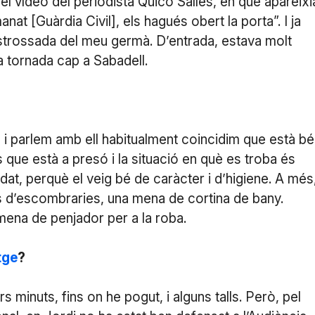
e el vídeo del periodista Quico Sallés, en què apareixi
at [Guàrdia Civil], els hagués obert la porta”. I ja
estrossada del meu germà. D’entrada, estava molt
a tornada cap a Sabadell.
 i parlem amb ell habitualment coincidim que està bé
ue està a presó i la situació en què es troba és
dat, perquè el veig bé de caràcter i d’higiene. A més
s d’escombraries, una mena de cortina de bany.
ena de penjador per a la roba.
tge
?
 minuts, fins on he pogut, i alguns talls. Però, pel