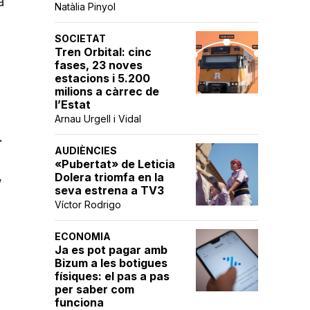
a
Natàlia Pinyol
SOCIETAT
Tren Orbital: cinc
fases, 23 noves
estacions i 5.200
milions a càrrec de
l’Estat
Arnau Urgell i Vidal
.
AUDIÈNCIES
«Pubertat» de Leticia
,
Dolera triomfa en la
seva estrena a TV3
Víctor Rodrigo
ECONOMIA
Ja es pot pagar amb
Bizum a les botigues
físiques: el pas a pas
per saber com
funciona