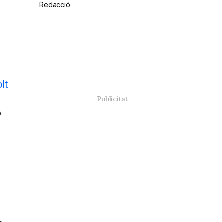
Redacció
lt
A