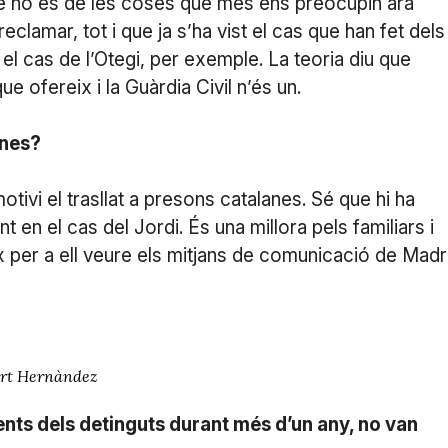
uè no és de les coses que més ens preocupin ara
eclamar, tot i que ja s’ha vist el cas que han fet dels
l cas de l’Otegi, per exemple. La teoria diu que
e ofereix i la Guàrdia Civil n’és un.
anes?
tivi el trasllat a presons catalanes. Sé que hi ha
t en el cas del Jordi. És una millora pels familiars i
ix per a ell veure els mitjans de comunicació de Madr
ert Hernàndez
ents dels detinguts durant més d’un any, no van