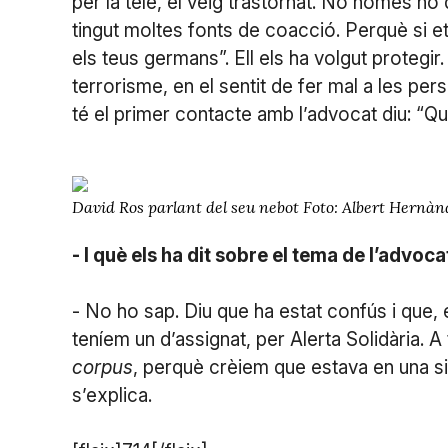
per la tele, el veig trastornat. No només ho d
tingut moltes fonts de coacció. Perquè si et
els teus germans”. Ell els ha volgut protegir
terrorisme, en el sentit de fer mal a les pe
té el primer contacte amb l’advocat diu: “Què
David Ros parlant del seu nebot Foto: Albert Hernàn
- I què els ha dit sobre el tema de l’advoca
- No ho sap. Diu que ha estat confús i que,
teníem un d’assignat, per Alerta Solidària. 
corpus
, perquè crèiem que estava en una situ
s’explica.