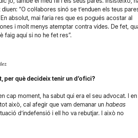
ic jo, també el meu fill i els seus pares. Insisteixo, h
 diuen: “O col·labores sinó se t’enduen els teus pares
. En absolut, mai faria res que es pogués acostar al
rsones i molt menys atemptar contra vides. De fet, qu
 faig aquí si no he fet res”.
dez
t, per què decideix tenir un d’ofici?
 en cap moment, ha sabut qui era el seu advocat. I en
A tot això, cal afegir que vam demanar un
habeas
ació d’indefensió i ell ho va rebutjar. I això no