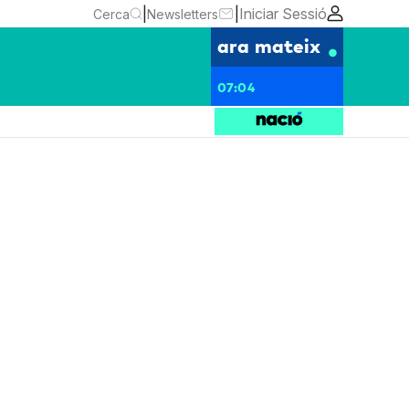
|
|
Iniciar Sessió
Cerca
Newsletters
ara mateix
07:04