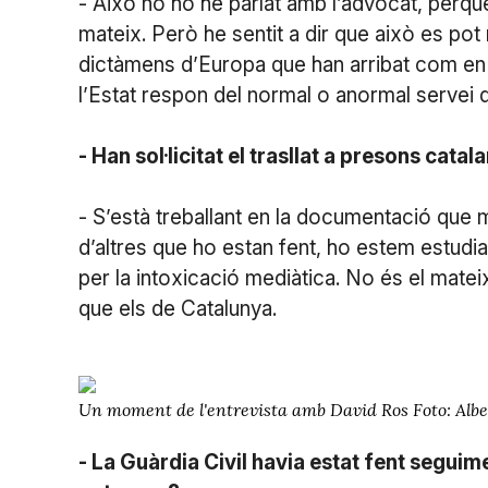
- Això no ho he parlat amb l’advocat, perq
mateix. Però he sentit a dir que això es pot r
dictàmens d’Europa que han arribat com en e
l’Estat respon del normal o anormal servei qu
- Han sol·licitat el trasllat a presons catal
- S’està treballant en la documentació que mo
d’altres que ho estan fent, ho estem estudian
per la intoxicació mediàtica. No és el mate
que els de Catalunya.
Un moment de l'entrevista amb David Ros Foto: Alb
- La Guàrdia Civil havia estat fent seguim