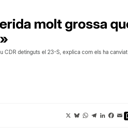
erida molt grossa que
a»
 CDR detinguts el 23-S, explica com els ha canviat l
X
Bluesky
WhatsApp
Telegram
LinkedIn
Face
Em