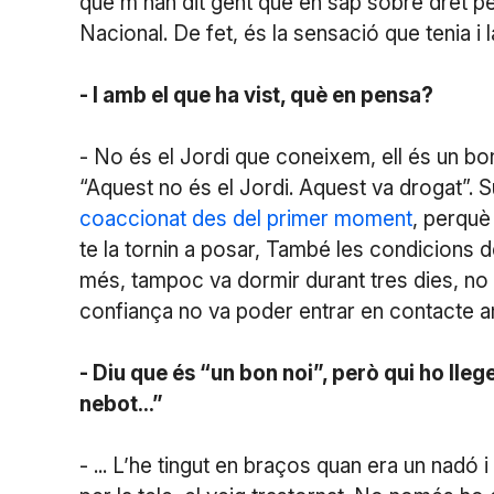
que m’han dit gent que en sap sobre dret pe
Nacional. De fet, és la sensació que tenia i 
- I amb el que ha vist, què en pensa?
- No és el Jordi que coneixem, ell és un bon 
“Aquest no és el Jordi. Aquest va drogat”. S
coaccionat des del primer moment
, perquè 
te la tornin a posar, També les condicions de
més, tampoc va dormir durant tres dies, no v
confiança no va poder entrar en contacte amb
- Diu que és “un bon noi”, però qui ho lleg
nebot...”
- ... L’he tingut en braços quan era un nadó i