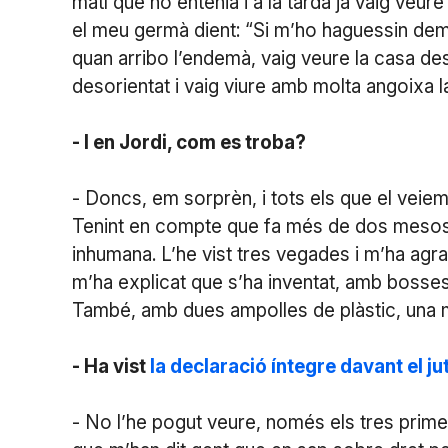
matí que no entenia i a la tarda ja vaig veur
el meu germà dient: “Si m’ho haguessin deman
quan arribo l’endemà, vaig veure la casa d
desorientat i vaig viure amb molta angoixa l
- I en Jordi, com es troba?
- Doncs, em sorprèn, i tots els que el veiem
Tenint en compte que fa més de dos mesos q
inhumana. L’he vist tres vegades i m’ha agra
m’ha explicat que s’ha inventat, amb bosse
També, amb dues ampolles de plàstic, una m
- Ha vist
la declaració íntegre davant el ju
- No l’he pogut veure, només els tres primers