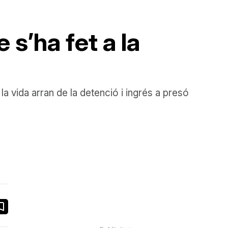
 s’ha fet a la
a vida arran de la detenció i ingrés a presó
book
ail