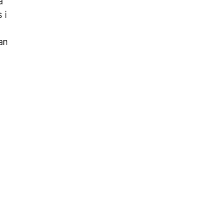
a
 i
an