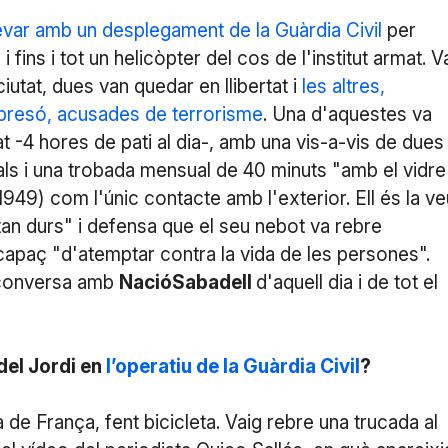
levar amb un desplegament de la Guàrdia Civil
per
i fins i tot un helicòpter del cos de l'institut armat. V
iutat, dues van quedar en llibertat i
les altres,
 presó
, acusades de terrorisme
. Una d'aquestes va
 -4 hores de pati al dia-, amb una vis-a-vis de dues
ls i una trobada mensual de 40 minuts "amb el vidre
949) com l'únic contacte amb l'exterior. Ell és la ve
tan durs" i defensa que el seu nebot va rebre
capaç "d'atemptar contra la vida de les persones".
 conversa amb
NacióSabadell
d'aquell dia i de tot el
del Jordi en
l’operatiu de la Guàrdia Civil
?
 de França, fent bicicleta. Vaig rebre una trucada al