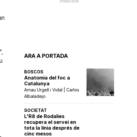
an
",
ARA A PORTADA
u
BOSCOS
Anatomia del foc a
Catalunya
Arnau Urgell i Vidal | Carlos
Albaladejo
SOCIETAT
L'R8 de Rodalies
recupera el servei en
tota la línia després de
cinc mesos