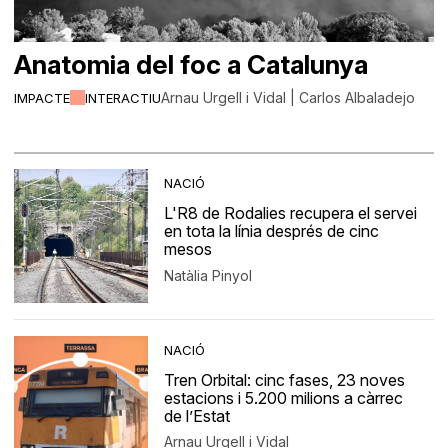
Anatomia del foc a Catalunya
Arnau Urgell i Vidal | Carlos Albaladejo
IMPACTE
INTERACTIU
NACIÓ
L'R8 de Rodalies recupera el servei
en tota la línia després de cinc
mesos
Natàlia Pinyol
NACIÓ
Tren Orbital: cinc fases, 23 noves
estacions i 5.200 milions a càrrec
de l’Estat
Arnau Urgell i Vidal