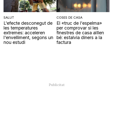
SALUT
COSES DE CASA
L'efecte desconegut de
El «truc de l'espelma»
les temperatures
per comprovar si les
extremes: acceleren
finestres de casa aïllen
l'envelliment, segons un
bé: estalvia diners a la
nou estudi
factura