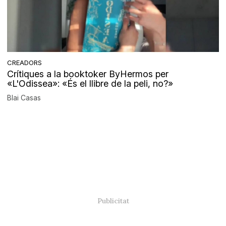
CREADORS
Crítiques a la booktoker ByHermos per
«L'Odissea»: «És el llibre de la peli, no?»
Blai Casas