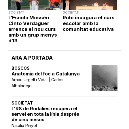
SOCIETAT
SOCIETAT
L’Escola Mossèn
Rubí inaugura el curs
Cinto Verdaguer
escolar amb la
arrenca el nou curs
comunitat educativa
amb un grup menys
d’I3
ARA A PORTADA
BOSCOS
Anatomia del foc a Catalunya
Arnau Urgell i Vidal | Carlos
Albaladejo
SOCIETAT
L'R8 de Rodalies recupera el
servei en tota la línia després
de cinc mesos
Natàlia Pinyol