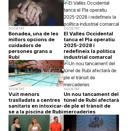
SOCIETAT
SOCIETAT
Bonadea, una de les
El Vallès Occidental
millors opcions de
tanca el Pla operatiu
cuidadors de
2025-2028 i
persones grans a
redefineix la política
Rubí
industrial comarcal
SOCIETAT
SOCIETAT
Vuit menors
Un nou tancament del
traslladats a centres
túnel de Rubí afectarà
sanitaris en intoxicar-
de ple el trànsit de
se a la piscina de Rubí
mercaderies