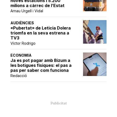
noves estacions i 5.200
milions a càrrec de l’Estat
Arnau Urgell i Vidal
AUDIÈNCIES
«Pubertat» de Leticia Dolera
triomfa en la seva estrena a
TV3
Víctor Rodrigo
ECONOMIA
Ja es pot pagar amb Bizum a
les botigues físiques: el pas a
pas per saber com funciona
Redacció