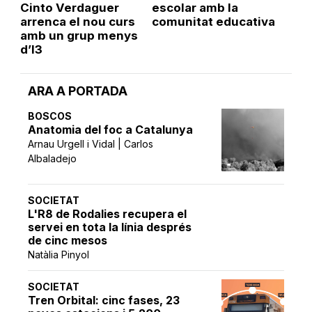
Cinto Verdaguer
escolar amb la
arrenca el nou curs
comunitat educativa
amb un grup menys
d’I3
ARA A PORTADA
BOSCOS
Anatomia del foc a Catalunya
Arnau Urgell i Vidal | Carlos
Albaladejo
SOCIETAT
L'R8 de Rodalies recupera el
servei en tota la línia després
de cinc mesos
Natàlia Pinyol
SOCIETAT
Tren Orbital: cinc fases, 23