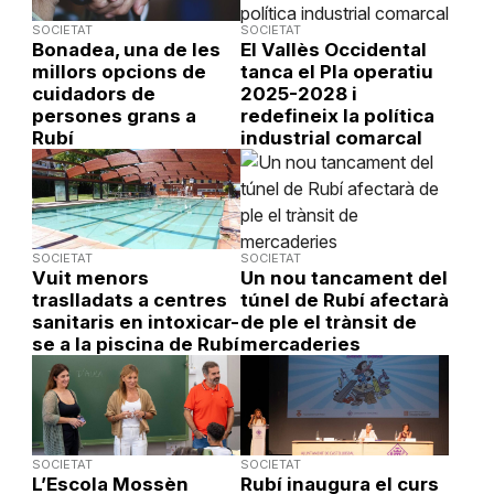
SOCIETAT
SOCIETAT
Bonadea, una de les
El Vallès Occidental
millors opcions de
tanca el Pla operatiu
cuidadors de
2025-2028 i
persones grans a
redefineix la política
Rubí
industrial comarcal
SOCIETAT
SOCIETAT
Vuit menors
Un nou tancament del
traslladats a centres
túnel de Rubí afectarà
sanitaris en intoxicar-
de ple el trànsit de
se a la piscina de Rubí
mercaderies
SOCIETAT
SOCIETAT
L’Escola Mossèn
Rubí inaugura el curs