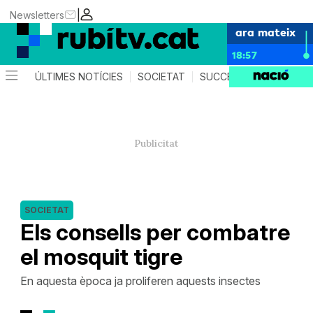
|
Newsletters
ara mateix
18:57
ÚLTIMES NOTÍCIES
SOCIETAT
SUCCESSOS
POLÍTIC
SOCIETAT
Els consells per combatre
el mosquit tigre
En aquesta època ja proliferen aquests insectes