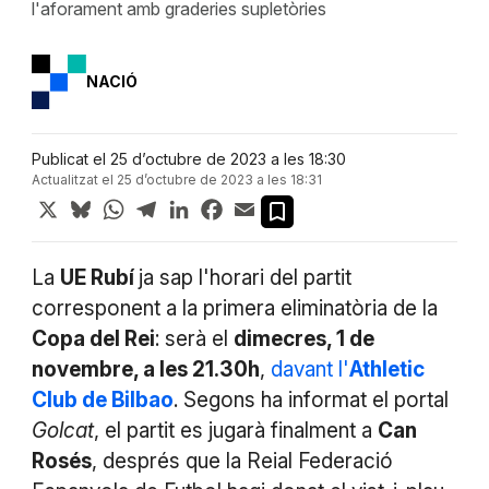
l'aforament amb graderies supletòries
NACIÓ
Publicat el 25 d’octubre de 2023 a les 18:30
Actualitzat el 25 d’octubre de 2023 a les 18:31
X
Bluesky
WhatsApp
Telegram
LinkedIn
Facebook
Email
La
UE Rubí
ja sap l'horari del partit
corresponent a la primera eliminatòria de la
Copa del Rei
: serà el
dimecres, 1 de
novembre, a les 21.30h
,
davant l'
Athletic
Club de Bilbao
. Segons ha informat el portal
Golcat
, el partit es jugarà finalment a
Can
Rosés
, després que la Reial Federació