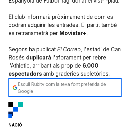
Espanyola de Futbol hagi donat el vist-i-plau.
El club informarà pròximament de com es
podran adquirir les entrades. El partit també
es retransmetrà per
Movistar+
.
Segons ha publicat
El Correo
, l'estadi de Can
Rosés
duplicarà
l'aforament per rebre
l'Athletic, arribant als prop de
6.000
espectadors
amb graderies supletòries.
Escull Rubitv com la teva font preferida de
Google
NACIÓ