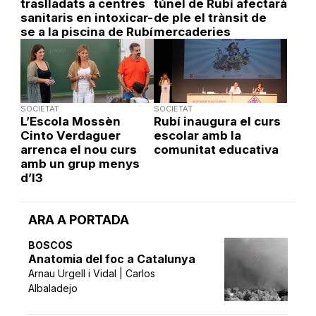
traslladats a centres
túnel de Rubí afectarà
sanitaris en intoxicar-
de ple el trànsit de
se a la piscina de Rubí
mercaderies
SOCIETAT
SOCIETAT
L’Escola Mossèn
Rubí inaugura el curs
Cinto Verdaguer
escolar amb la
arrenca el nou curs
comunitat educativa
amb un grup menys
d’I3
ARA A PORTADA
BOSCOS
Anatomia del foc a Catalunya
Arnau Urgell i Vidal | Carlos
Albaladejo