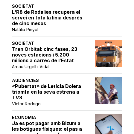
SOCIETAT
L'R8 de Rodalies recupera el
servei en tota la línia després
de cinc mesos
Natàlia Pinyol
SOCIETAT
Tren Orbital: cinc fases, 23
noves estacions i 5.200
milions a càrrec de l’Estat
Arnau Urgell i Vidal
AUDIÈNCIES
«Pubertat» de Leticia Dolera
triomfa en la seva estrena a
TV3
Víctor Rodrigo
ECONOMIA
Ja es pot pagar amb Bizum a
les botigues físiques: el pas a