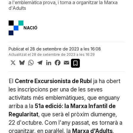
a l'emblemàtica prova, i torna a organitzar la Marxa
d'Adults
NACIÓ
Publicat el 28 de setembre de 2023 a les 16:08
Actualitzat el 28 de setembre de 2023 a les 16:29
X
Bluesky
WhatsApp
Telegram
LinkedIn
Facebook
Email
El
Centre Excursionista de Rubí
ja ha obert
les inscripcions per una de les seves
activitats més emblemàtiques, que enguany
arriba a la
51a edició: la Marxa Infantil de
Regularitat
, que serà el pròxim diumenge,
22 d'octubre. Com l'any passat, es tornarà a
organitzar, en paral·lel, la
Marxa d'Adults
,