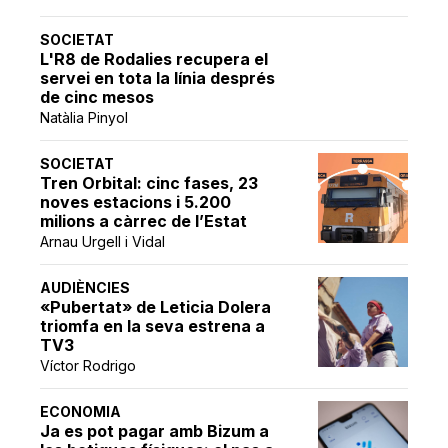
SOCIETAT
L'R8 de Rodalies recupera el
servei en tota la línia després
de cinc mesos
Natàlia Pinyol
SOCIETAT
Tren Orbital: cinc fases, 23
noves estacions i 5.200
milions a càrrec de l’Estat
Arnau Urgell i Vidal
AUDIÈNCIES
«Pubertat» de Leticia Dolera
triomfa en la seva estrena a
TV3
Víctor Rodrigo
ECONOMIA
Ja es pot pagar amb Bizum a