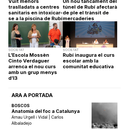
Vuit menors
Un nou tancament del
traslladats a centres
túnel de Rubí afectarà
sanitaris en intoxicar-
de ple el trànsit de
se a la piscina de Rubí
mercaderies
SOCIETAT
SOCIETAT
L’Escola Mossèn
Rubí inaugura el curs
Cinto Verdaguer
escolar amb la
arrenca el nou curs
comunitat educativa
amb un grup menys
d’I3
ARA A PORTADA
BOSCOS
Anatomia del foc a Catalunya
Arnau Urgell i Vidal | Carlos
Albaladejo