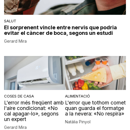
SALUT
El sorprenent vincle entre nervis que podria
evitar el càncer de boca, segons un estudi
Gerard Mira
COSES DE CASA
ALIMENTACIÓ
L'error més freqüent amb
L'error que tothom comet
l'aire condicionat: «No
quan guarda el formatge
cal apagar-lo», segons
a la nevera: «No respira»
un expert
Natàlia Pinyol
Gerard Mira