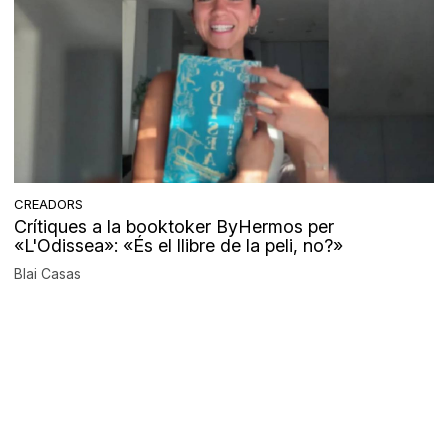
CREADORS
Crítiques a la booktoker ByHermos per
«L'Odissea»: «És el llibre de la peli, no?»
Blai Casas