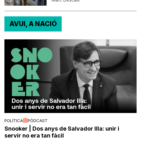
AVUI, A NACIÓ
POLÍTICA
PÒDCAST
Snooker | Dos anys de Salvador Illa: unir i
servir no era tan fàcil