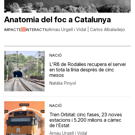
Anatomia del foc a Catalunya
Arnau Urgell i Vidal | Carlos Albaladejo
IMPACTE
INTERACTIU
NACIÓ
L'R8 de Rodalies recupera el servei
en tota la línia després de cinc
mesos
Natàlia Pinyol
NACIÓ
Tren Orbital: cinc fases, 23 noves
estacions i 5.200 milions a càrrec
de l’Estat
Arnau Urgell i Vidal