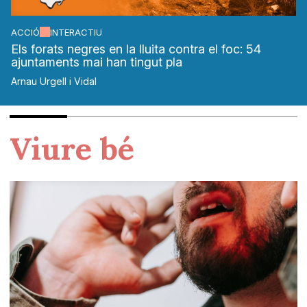
ACCIÓ
INTERACTIU
Els forats negres en la lluita contra el foc: 54
ajuntaments mai han tingut pla
Arnau Urgell i Vidal
Viure bé