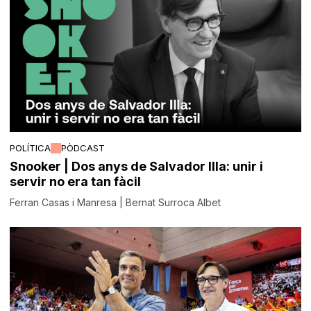
POLÍTICA
PÒDCAST
Snooker | Dos anys de Salvador Illa: unir i
servir no era tan fàcil
Ferran Casas i Manresa | Bernat Surroca Albet