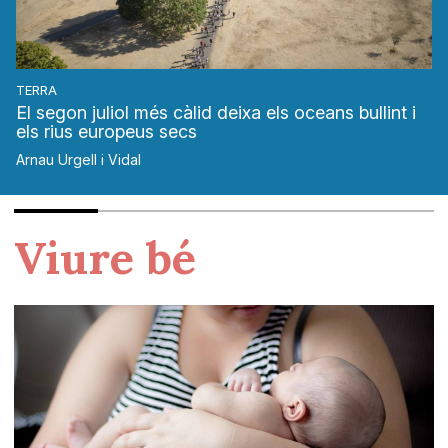
TERRA
El segon juliol més càlid deixa els oceans bullint i
els rius europeus secs
Arnau Urgell i Vidal
Viure bé