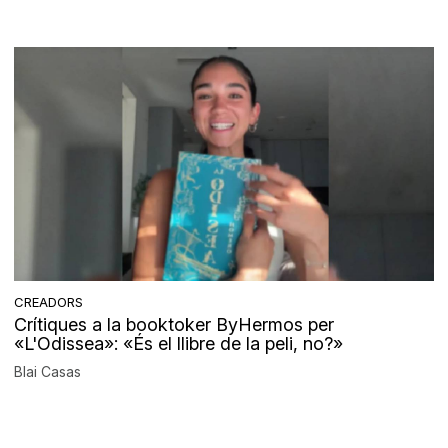
CREADORS
Crítiques a la booktoker ByHermos per
«L'Odissea»: «És el llibre de la peli, no?»
Blai Casas