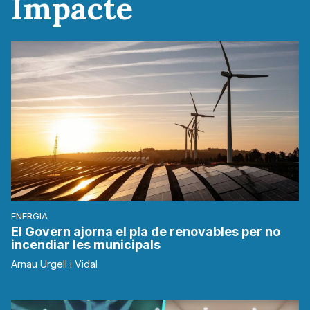
Impacte
ENERGIA
El Govern ajorna el pla de renovables per no
incendiar les municipals
Arnau Urgell i Vidal