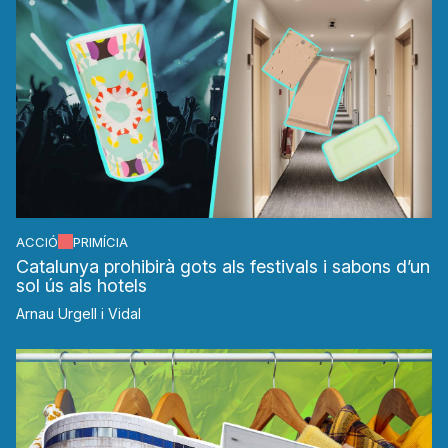
ACCIÓ
PRIMÍCIA
Catalunya prohibirà gots als festivals i sabons d’un
sol ús als hotels
Arnau Urgell i Vidal