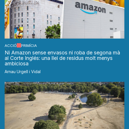
ACCIÓ
PRIMÍCIA
Ni Amazon sense envasos ni roba de segona mà
al Corte Inglés: una llei de residus molt menys
ambiciosa
Arnau Urgell i Vidal