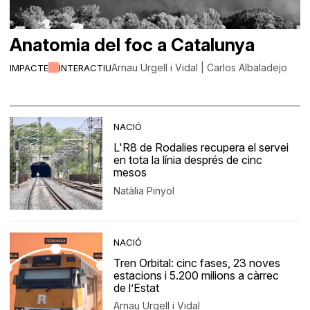
Anatomia del foc a Catalunya
Arnau Urgell i Vidal | Carlos Albaladejo
IMPACTE
INTERACTIU
NACIÓ
L'R8 de Rodalies recupera el servei
en tota la línia després de cinc
mesos
Natàlia Pinyol
NACIÓ
Tren Orbital: cinc fases, 23 noves
estacions i 5.200 milions a càrrec
de l’Estat
Arnau Urgell i Vidal