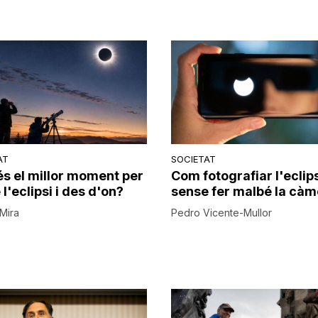
AT
SOCIETAT
és el millor moment per
Com fotografiar l'eclip
l'eclipsi i des d'on?
sense fer malbé la càm
Mira
Pedro Vicente-Mullor