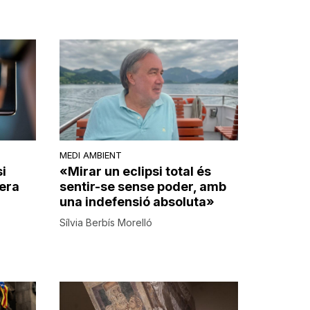
MEDI AMBIENT
si
«Mirar un eclipsi total és
era
sentir-se sense poder, amb
una indefensió absoluta»
Sílvia Berbís Morelló