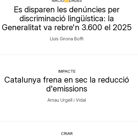
NACIÓ
DADES
Es disparen les denúncies per
discriminació lingüística: la
Generalitat va rebre'n 3.600 el 2025
Lluís Girona Boffi
IMPACTE
Catalunya frena en sec la reducció
d'emissions
Arnau Urgell i Vidal
CRIAR