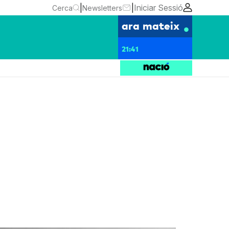
|
|
Iniciar Sessió
Cerca
Newsletters
ara mateix
21:41