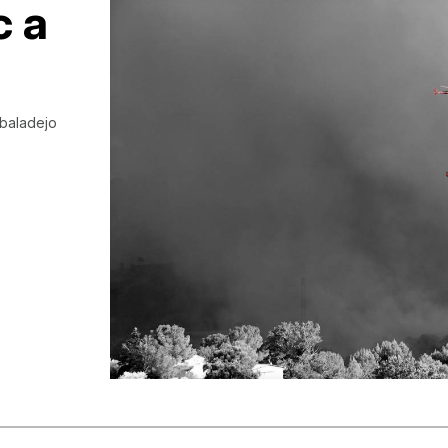
c a
lbaladejo