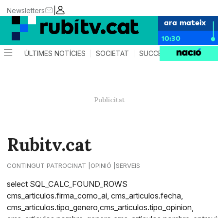
|
Newsletters
ara mateix
10:30
ÚLTIMES NOTÍCIES
SOCIETAT
SUCCESSOS
POLÍTIC
Rubitv.cat
CONTINGUT PATROCINAT
OPINIÓ
SERVEIS
select SQL_CALC_FOUND_ROWS
cms_articulos.firma_como_ai, cms_articulos.fecha,
cms_articulos.tipo_genero,cms_articulos.tipo_opinion,