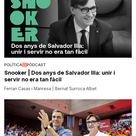
POLÍTICA
PÒDCAST
Snooker | Dos anys de Salvador Illa: unir i
servir no era tan fàcil
Ferran Casas i Manresa | Bernat Surroca Albet