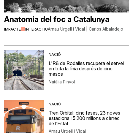
Anatomia del foc a Catalunya
Arnau Urgell i Vidal | Carlos Albaladejo
IMPACTE
INTERACTIU
NACIÓ
L'R8 de Rodalies recupera el servei
en tota la línia després de cinc
mesos
Natàlia Pinyol
NACIÓ
Tren Orbital: cinc fases, 23 noves
estacions i 5.200 milions a càrrec
de l’Estat
Arnau Urgell i Vidal