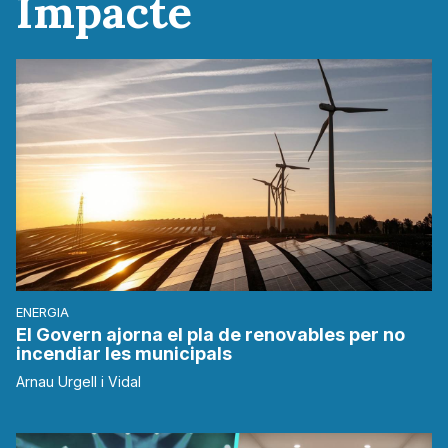
Impacte
ENERGIA
El Govern ajorna el pla de renovables per no
incendiar les municipals
Arnau Urgell i Vidal