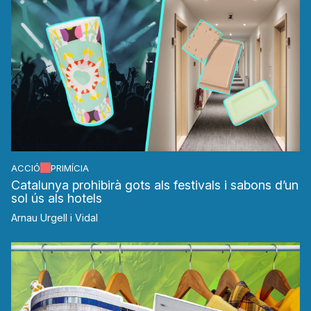
ACCIÓ
PRIMÍCIA
Catalunya prohibirà gots als festivals i sabons d’un
sol ús als hotels
Arnau Urgell i Vidal