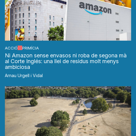
ACCIÓ
PRIMÍCIA
Ni Amazon sense envasos ni roba de segona mà
al Corte Inglés: una llei de residus molt menys
ambiciosa
Arnau Urgell i Vidal