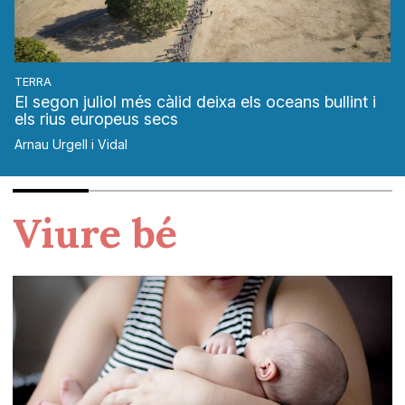
TERRA
El segon juliol més càlid deixa els oceans bullint i
els rius europeus secs
Arnau Urgell i Vidal
Viure bé