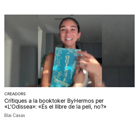
CREADORS
Crítiques a la booktoker ByHermos per
«L'Odissea»: «És el llibre de la peli, no?»
Blai Casas