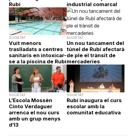
Rubí
industrial comarcal
SOCIETAT
SOCIETAT
Vuit menors
Un nou tancament del
traslladats a centres
túnel de Rubí afectarà
sanitaris en intoxicar-
de ple el trànsit de
se a la piscina de Rubí
mercaderies
SOCIETAT
SOCIETAT
L’Escola Mossèn
Rubí inaugura el curs
Cinto Verdaguer
escolar amb la
arrenca el nou curs
comunitat educativa
amb un grup menys
d’I3