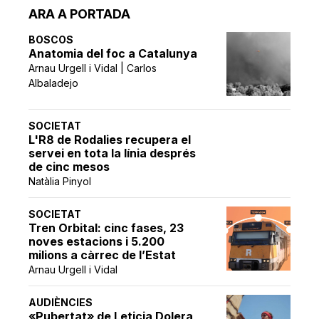
ARA A PORTADA
BOSCOS
Anatomia del foc a Catalunya
Arnau Urgell i Vidal | Carlos
Albaladejo
SOCIETAT
L'R8 de Rodalies recupera el
servei en tota la línia després
de cinc mesos
Natàlia Pinyol
SOCIETAT
Tren Orbital: cinc fases, 23
noves estacions i 5.200
milions a càrrec de l’Estat
Arnau Urgell i Vidal
AUDIÈNCIES
«Pubertat» de Leticia Dolera