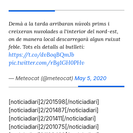
Demà a la tarda arribaran núvols prims i
creixeran nuvolades a l'interior del nord-est,
on de manera local descarregarà algun ruixat
feble. Tots els detalls al butlletí:
https://t.co/dvBoqBQmJb
pic.twitter.com/rBg1GH0PHv
— Meteocat (@meteocat)
May 5, 2020
[noticiadiari]2/201598[/noticiadiari]
[noticiadiari]2/201487[/noticiadiari]
[noticiadiari]2/201411[/noticiadiari]
[noticiadiari]2/201075[/noticiadiari]