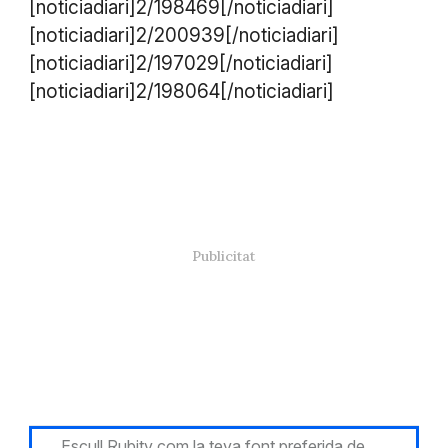
[noticiadiari]2/198469[/noticiadiari]
[noticiadiari]2/200939[/noticiadiari]
[noticiadiari]2/197029[/noticiadiari]
[noticiadiari]2/198064[/noticiadiari]
Escull Rubitv com la teva font preferida de