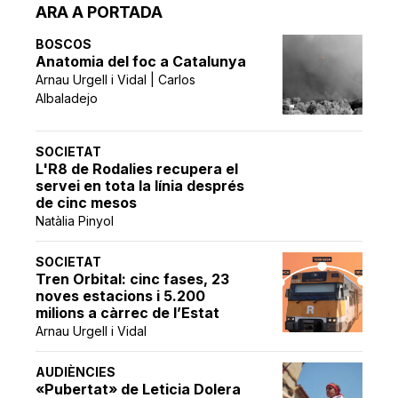
ARA A PORTADA
BOSCOS
Anatomia del foc a Catalunya
Arnau Urgell i Vidal | Carlos
Albaladejo
SOCIETAT
L'R8 de Rodalies recupera el
servei en tota la línia després
de cinc mesos
Natàlia Pinyol
SOCIETAT
Tren Orbital: cinc fases, 23
noves estacions i 5.200
milions a càrrec de l’Estat
Arnau Urgell i Vidal
AUDIÈNCIES
«Pubertat» de Leticia Dolera