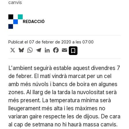
canvis
REDACCIÓ
Publicat el 07 de febrer de 2020 a les 07:00
X
Bluesky
WhatsApp
Telegram
LinkedIn
Facebook
Email
L'ambient seguirà estable aquest divendres 7
de febrer. El matí vindrà marcat per un cel
amb més núvols i bancs de boira en algunes
zones. Al llarg de la tarda la nuvolositat serà
més present. La temperatura mínima serà
lleugerament més alta i les màximes no
variaran gaire respecte les de dijous. De cara
al cap de setmana no hi haurà massa canvis.