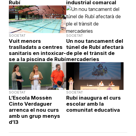
Rubí
industrial comarcal
SOCIETAT
SOCIETAT
Vuit menors
Un nou tancament del
traslladats a centres
túnel de Rubí afectarà
sanitaris en intoxicar-
de ple el trànsit de
se a la piscina de Rubí
mercaderies
SOCIETAT
SOCIETAT
L’Escola Mossèn
Rubí inaugura el curs
Cinto Verdaguer
escolar amb la
arrenca el nou curs
comunitat educativa
amb un grup menys
d’I3