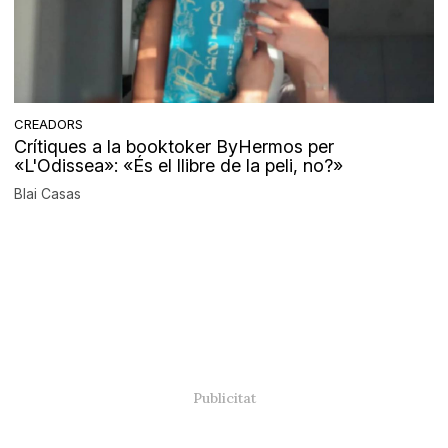
CREADORS
Crítiques a la booktoker ByHermos per
«L'Odissea»: «És el llibre de la peli, no?»
Blai Casas