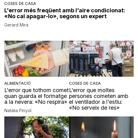
COSES DE CASA
L'error més freqüent amb l'aire condicionat:
«No cal apagar-lo», segons un expert
Gerard Mira
ALIMENTACIÓ
COSES DE CASA
L'error que tothom comet
L'error que moltes
quan guarda el formatge
persones cometen amb
a la nevera: «No respira»
el ventilador a l'estiu:
«No serveix de res»
Natàlia Pinyol