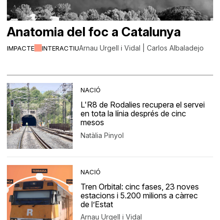
Anatomia del foc a Catalunya
Arnau Urgell i Vidal | Carlos Albaladejo
IMPACTE
INTERACTIU
NACIÓ
L'R8 de Rodalies recupera el servei
en tota la línia després de cinc
mesos
Natàlia Pinyol
NACIÓ
Tren Orbital: cinc fases, 23 noves
estacions i 5.200 milions a càrrec
de l’Estat
Arnau Urgell i Vidal