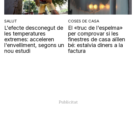
SALUT
COSES DE CASA
L'efecte desconegut de
El «truc de l'espelma»
les temperatures
per comprovar si les
extremes: acceleren
finestres de casa aïllen
l'envelliment, segons un
bé: estalvia diners a la
nou estudi
factura