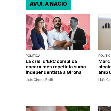
AVUI, A NACIÓ
POLÍTICA
POLÍTI
La crisi d'ERC complica
Marc 
encara més repetir la suma
alcal
independentista a Girona
amb u
Lluís Girona Boffi
Lluís Gi