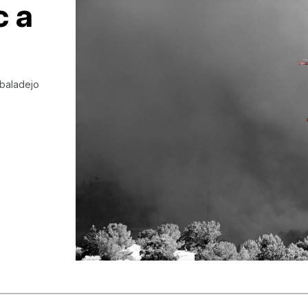
c a
lbaladejo