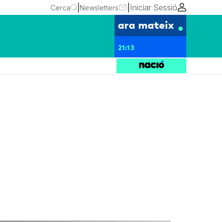
|
|
Iniciar Sessió
Cerca
Newsletters
ara mateix
21:13