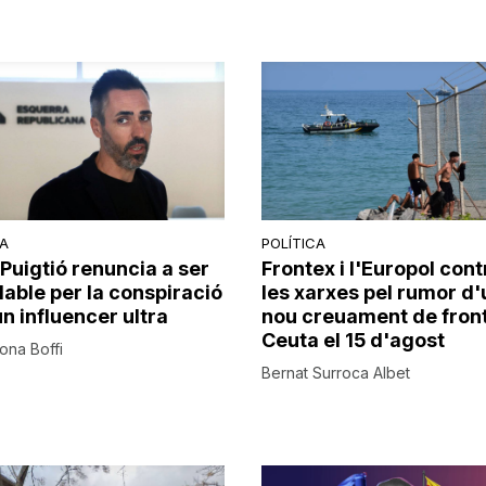
CA
POLÍTICA
Puigtió renuncia a ser
Frontex i l'Europol cont
dable per la conspiració
les xarxes pel rumor d'
n influencer ultra
nou creuament de fron
Ceuta el 15 d'agost
rona Boffi
Bernat Surroca Albet