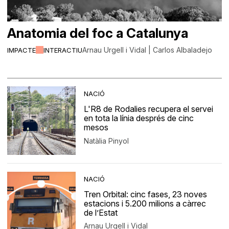
Anatomia del foc a Catalunya
Arnau Urgell i Vidal | Carlos Albaladejo
IMPACTE
INTERACTIU
NACIÓ
L'R8 de Rodalies recupera el servei
en tota la línia després de cinc
mesos
Natàlia Pinyol
NACIÓ
Tren Orbital: cinc fases, 23 noves
estacions i 5.200 milions a càrrec
de l’Estat
Arnau Urgell i Vidal