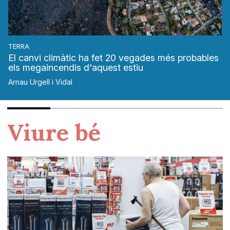
TERRA
El canvi climàtic ha fet 20 vegades més probables
els megaincendis d'aquest estiu
Arnau Urgell i Vidal
Viure bé