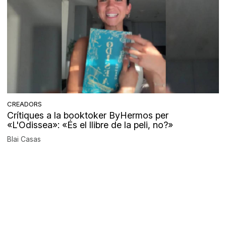
CREADORS
Crítiques a la booktoker ByHermos per
«L'Odissea»: «És el llibre de la peli, no?»
Blai Casas