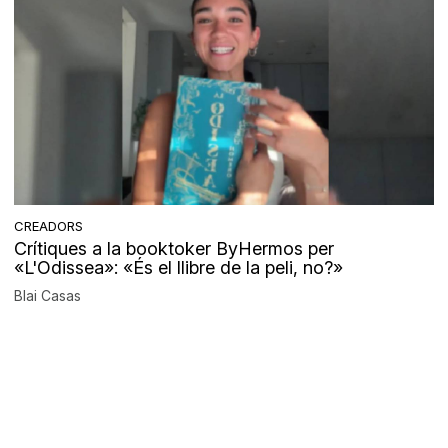
CREADORS
Crítiques a la booktoker ByHermos per
«L'Odissea»: «És el llibre de la peli, no?»
Blai Casas