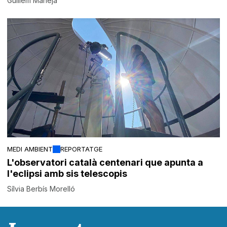
Guillem Maneja
MEDI AMBIENT
REPORTATGE
L'observatori català centenari que apunta a
l'eclipsi amb sis telescopis
Sílvia Berbís Morelló