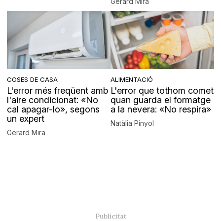
Gerard Mira
COSES DE CASA
ALIMENTACIÓ
L'error més freqüent amb
L'error que tothom comet
l'aire condicionat: «No
quan guarda el formatge
cal apagar-lo», segons
a la nevera: «No respira»
un expert
Natàlia Pinyol
Gerard Mira