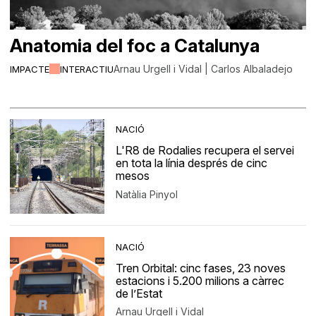
Anatomia del foc a Catalunya
Arnau Urgell i Vidal | Carlos Albaladejo
IMPACTE
INTERACTIU
NACIÓ
L'R8 de Rodalies recupera el servei
en tota la línia després de cinc
mesos
Natàlia Pinyol
NACIÓ
Tren Orbital: cinc fases, 23 noves
estacions i 5.200 milions a càrrec
de l’Estat
Arnau Urgell i Vidal