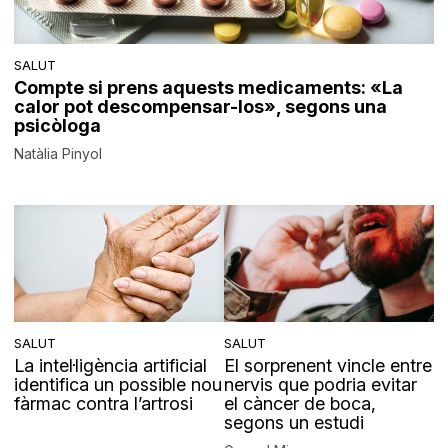
SALUT
Compte si prens aquests medicaments: «La
calor pot descompensar-los», segons una
psicòloga
Natàlia Pinyol
SALUT
SALUT
La intel·ligència artificial
El sorprenent vincle entre
identifica un possible nou
nervis que podria evitar
fàrmac contra l’artrosi
el càncer de boca,
segons un estudi