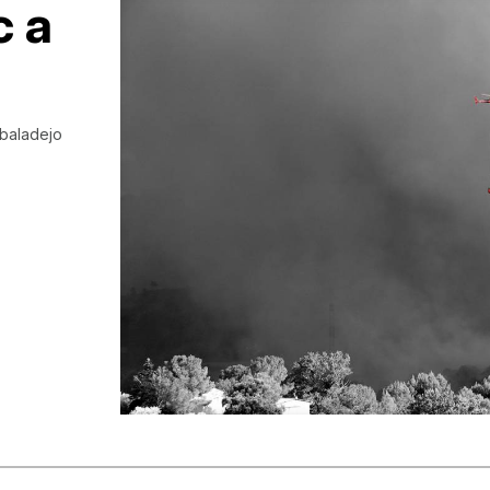
c a
lbaladejo