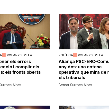
CA
DOS ANYS D'ILLA
POLÍTICA
DOS ANYS D'ILLA
onar els errors
Aliança PSC-ERC-Comu
cació i complir els
any dos: una entesa
s: els fronts oberts
operativa que mira de r
els tribunals
Surroca Albet
Bernat Surroca Albet