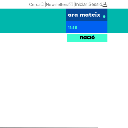
|
|
Iniciar Sessió
Cerca
Newsletters
ara mateix
11:18