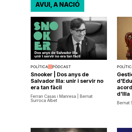
AVUI, A NACIÓ
POLÍTICA
PÒDCAST
POLÍTI
Snooker | Dos anys de
Gesti
Salvador Illa: unir i servir no
d'Edu
era tan fàcil
acord
d'Illa
Ferran Casas i Manresa | Bernat
Surroca Albet
Bernat 