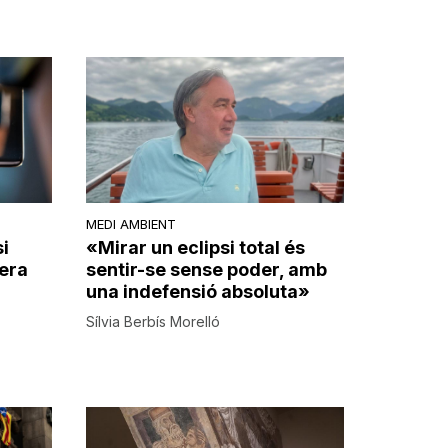
MEDI AMBIENT
si
«Mirar un eclipsi total és
era
sentir-se sense poder, amb
una indefensió absoluta»
Sílvia Berbís Morelló