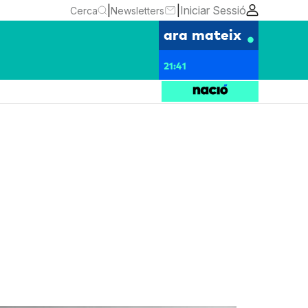
|
|
Iniciar Sessió
Cerca
Newsletters
ara mateix
21:41