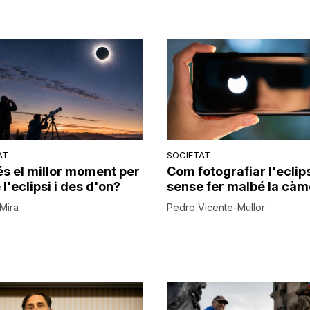
AT
SOCIETAT
és el millor moment per
Com fotografiar l'eclip
l'eclipsi i des d'on?
sense fer malbé la càm
Mira
Pedro Vicente-Mullor