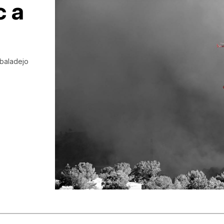
c a
lbaladejo