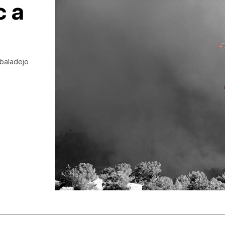
c a
lbaladejo