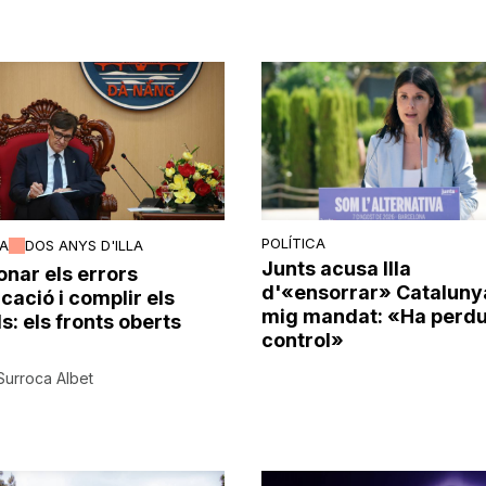
POLÍTICA
CA
DOS ANYS D'ILLA
Junts acusa Illa
onar els errors
d'«ensorrar» Cataluny
cació i complir els
mig mandat: «Ha perdu
s: els fronts oberts
control»
Surroca Albet