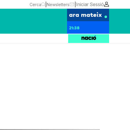
|
|
Iniciar Sessió
Cerca
Newsletters
ara mateix
21:38