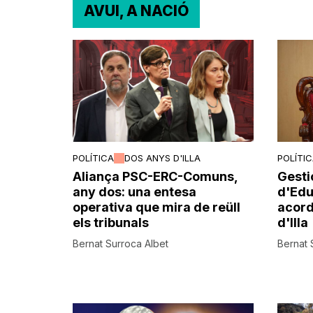
AVUI, A NACIÓ
POLÍTICA
DOS ANYS D'ILLA
POLÍTI
Aliança PSC-ERC-Comuns,
Gesti
any dos: una entesa
d'Edu
operativa que mira de reüll
acord
els tribunals
d'Illa
Bernat Surroca Albet
Bernat 