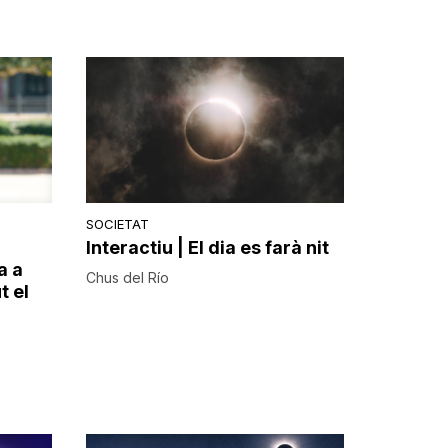
SOCIETAT
Interactiu | El dia es farà nit
a a
Chus del Río
t el