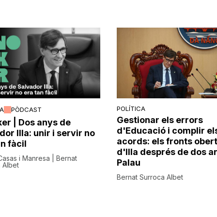
POLÍTICA
CA
PÒDCAST
Gestionar els errors
er | Dos anys de
d'Educació i complir el
or Illa: unir i servir no
acords: els fronts ober
n fàcil
d'Illa després de dos a
Casas i Manresa | Bernat
Palau
 Albet
Bernat Surroca Albet