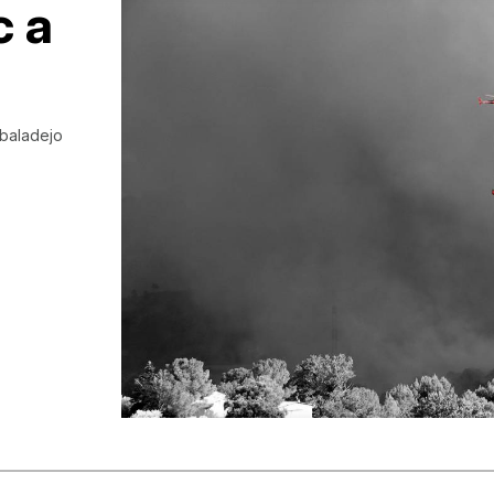
c a
lbaladejo