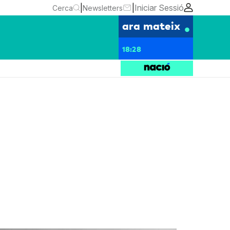
|
|
Iniciar Sessió
Cerca
Newsletters
ara mateix
18:28