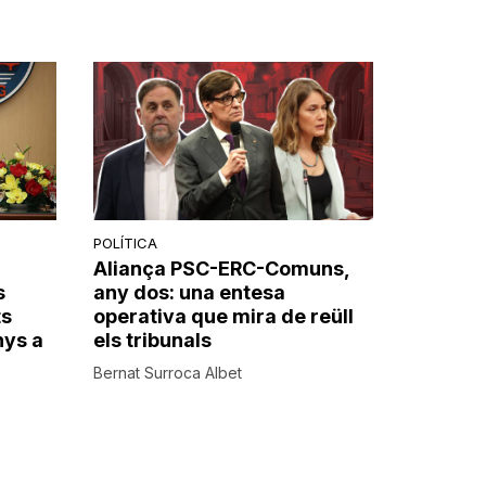
POLÍTICA
Aliança PSC-ERC-Comuns,
s
any dos: una entesa
ts
operativa que mira de reüll
nys a
els tribunals
Bernat Surroca Albet