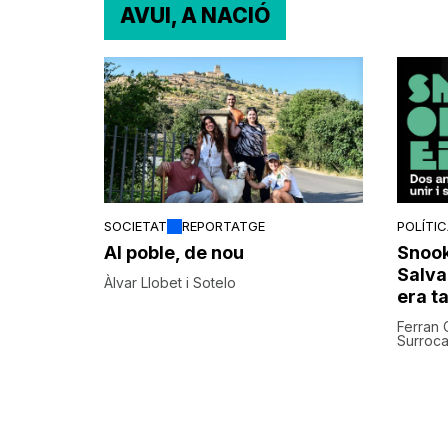
AVUI, A NACIÓ
SOCIETAT
REPORTATGE
POLÍTI
Al poble, de nou
Snook
Salvad
Àlvar Llobet i Sotelo
era ta
Ferran 
Surroca