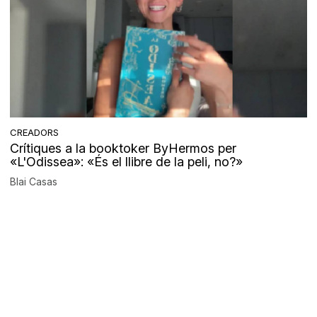
CREADORS
Crítiques a la booktoker ByHermos per
«L'Odissea»: «És el llibre de la peli, no?»
Blai Casas