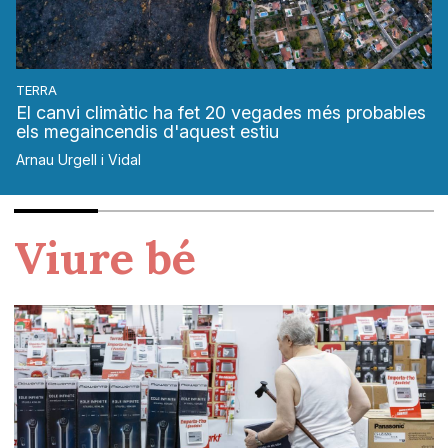
TERRA
El canvi climàtic ha fet 20 vegades més probables
els megaincendis d'aquest estiu
Arnau Urgell i Vidal
Viure bé