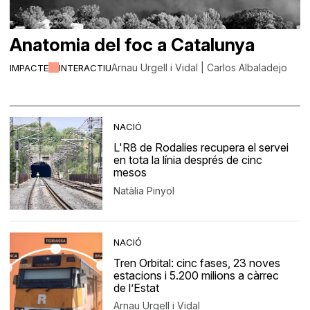
Anatomia del foc a Catalunya
Arnau Urgell i Vidal | Carlos Albaladejo
IMPACTE
INTERACTIU
NACIÓ
L'R8 de Rodalies recupera el servei
en tota la línia després de cinc
mesos
Natàlia Pinyol
NACIÓ
Tren Orbital: cinc fases, 23 noves
estacions i 5.200 milions a càrrec
de l’Estat
Arnau Urgell i Vidal