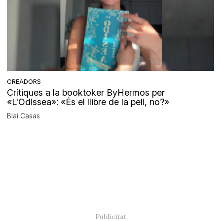
CREADORS
Crítiques a la booktoker ByHermos per
«L'Odissea»: «És el llibre de la peli, no?»
Blai Casas