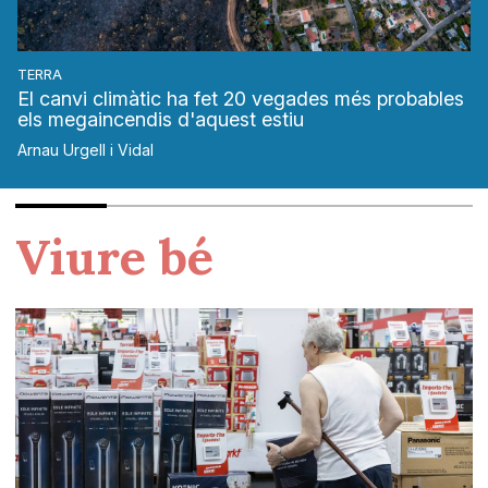
TERRA
El canvi climàtic ha fet 20 vegades més probables
els megaincendis d'aquest estiu
Arnau Urgell i Vidal
Viure bé