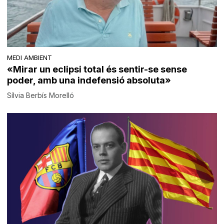
MEDI AMBIENT
«Mirar un eclipsi total és sentir-se sense
poder, amb una indefensió absoluta»
Sílvia Berbís Morelló