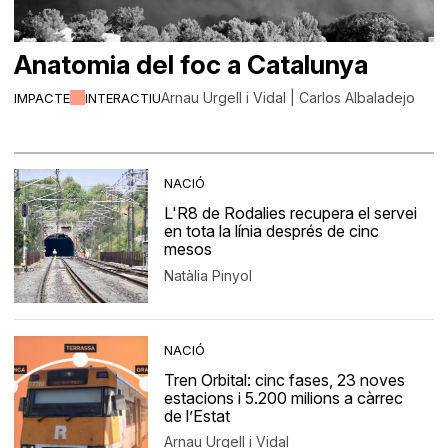
Anatomia del foc a Catalunya
Arnau Urgell i Vidal | Carlos Albaladejo
IMPACTE
INTERACTIU
NACIÓ
L'R8 de Rodalies recupera el servei
en tota la línia després de cinc
mesos
Natàlia Pinyol
NACIÓ
Tren Orbital: cinc fases, 23 noves
estacions i 5.200 milions a càrrec
de l’Estat
Arnau Urgell i Vidal