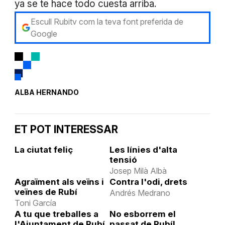
ya se te hace todo cuesta arriba.
Escull Rubitv com la teva font preferida de
Google
ALBA HERNANDO
ET POT INTERESSAR
La ciutat feliç
Les línies d'alta
tensió
Josep Milà Albà
Agraïment als veïns i
Contra l'odi, drets
veïnes de Rubí
Andrés Medrano
Toni García
A tu que treballes a
No esborrem el
l'Ajuntament de Rubí
passat de Rubí!