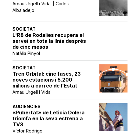
Arnau Urgell i Vidal | Carlos
Albaladejo
SOCIETAT
L'R8 de Rodalies recupera el
servei en tota la línia després
de cinc mesos
Natàlia Pinyol
SOCIETAT
Tren Orbital: cinc fases, 23
noves estacions i 5.200
milions a càrrec de l’Estat
Arnau Urgell i Vidal
AUDIÈNCIES
«Pubertat» de Leticia Dolera
triomfa en la seva estrena a
TV3
Víctor Rodrigo