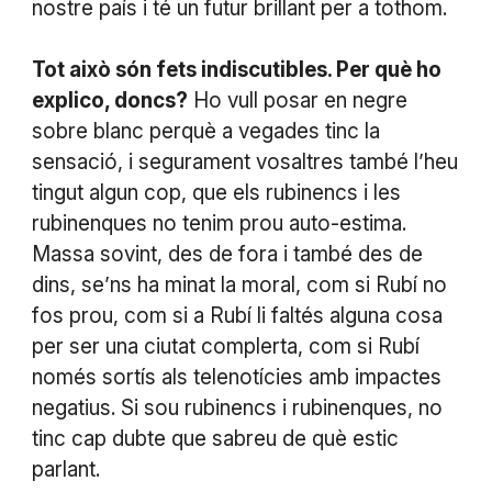
nostre país i té un futur brillant per a tothom.
Tot això són fets indiscutibles. Per què ho
explico, doncs?
Ho vull posar en negre
sobre blanc perquè a vegades tinc la
sensació, i segurament vosaltres també l’heu
tingut algun cop, que els rubinencs i les
rubinenques no tenim prou auto-estima.
Massa sovint, des de fora i també des de
dins, se’ns ha minat la moral, com si Rubí no
fos prou, com si a Rubí li faltés alguna cosa
per ser una ciutat complerta, com si Rubí
només sortís als telenotícies amb impactes
negatius. Si sou rubinencs i rubinenques, no
tinc cap dubte que sabreu de què estic
parlant.