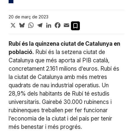
20 de març de 2023
X
Bluesky
WhatsApp
Telegram
LinkedIn
Facebook
Email
Rubí és la quinzena ciutat de Catalunya en
població.
Rubí és la setzena ciutat de
Catalunya que més aporta al PIB català,
concretament 2.161 milions d’euros. Rubí és
la ciutat de Catalunya amb més metres
quadrats de nau industrial operatius. Un
28,9% dels habitants de Rubí té estudis
universitaris. Gairebé 30.000 rubinencs i
rubinenques treballen per fer funcionar
l’economia de la ciutat i del país per tenir
més benestar i més progrés.