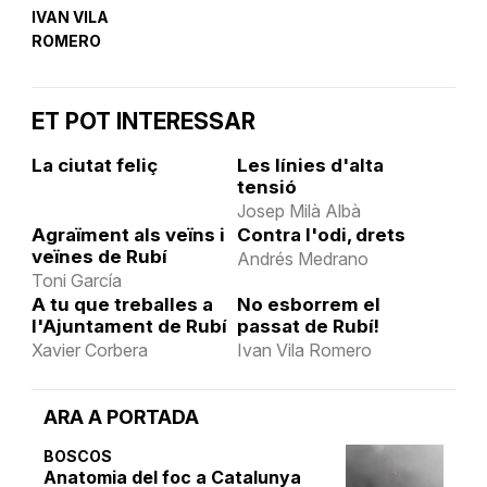
IVAN VILA
ROMERO
ET POT INTERESSAR
La ciutat feliç
Les línies d'alta
tensió
Josep Milà Albà
Agraïment als veïns i
Contra l'odi, drets
veïnes de Rubí
Andrés Medrano
Toni García
A tu que treballes a
No esborrem el
l'Ajuntament de Rubí
passat de Rubí!
Xavier Corbera
Ivan Vila Romero
ARA A PORTADA
BOSCOS
Anatomia del foc a Catalunya