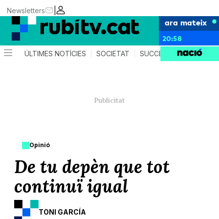
|
Newsletters
ara mateix
20:58
ÚLTIMES NOTÍCIES
SOCIETAT
SUCCESSOS
POLÍTIC
Opinió
De tu depèn que tot
continuï igual
TONI GARCÍA