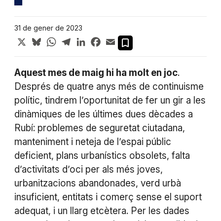
31 de gener de 2023
X
Bluesky
WhatsApp
Telegram
LinkedIn
Facebook
Email
Aquest mes de maig hi ha molt en joc
.
Després de quatre anys més de continuisme
polític, tindrem l’oportunitat de fer un gir a les
dinàmiques de les últimes dues dècades a
Rubí: problemes de seguretat ciutadana,
manteniment i neteja de l’espai públic
deficient, plans urbanístics obsolets, falta
d’activitats d’oci per als més joves,
urbanitzacions abandonades, verd urbà
insuficient, entitats i comerç sense el suport
adequat, i un llarg etcètera. Per les dades