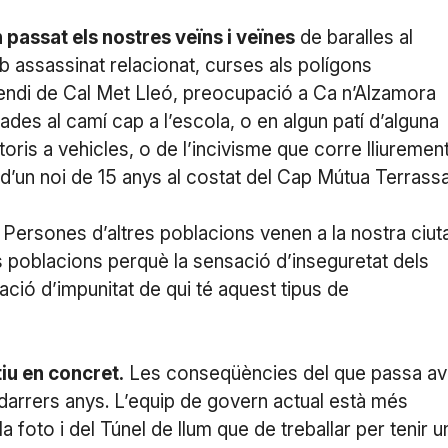
n passat els nostres veïns i veïnes
de baralles al
b assassinat relacionat, curses als polígons
cendi de Cal Met Lleó, preocupació a Ca n’Alzamora
es al camí cap a l’escola, o en algun patí d’alguna
oris a vehicles, o de l’incivisme que corre lliuremen
t d’un noi de 15 anys al costat del Cap Mútua Terrassa
Persones d’altres poblacions venen a la nostra ciut
es poblacions perquè la sensació d’inseguretat dels
ció d’impunitat de qui té aquest tipus de
tiu en concret.
Les conseqüències del que passa av
s darrers anys. L’equip de govern actual està més
a foto i del Túnel de llum que de treballar per tenir u