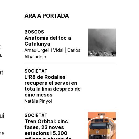
ARA A PORTADA
BOSCOS
Anatomia del foc a
Catalunya
t
Arnau Urgell i Vidal | Carlos
.
Albaladejo
SOCIETAT
at
L'R8 de Rodalies
recupera el servei en
tota la línia després de
cinc mesos
Natàlia Pinyol
ui
SOCIETAT
Tren Orbital: cinc
fases, 23 noves
na
estacions i 5.200
milions a càrrec de