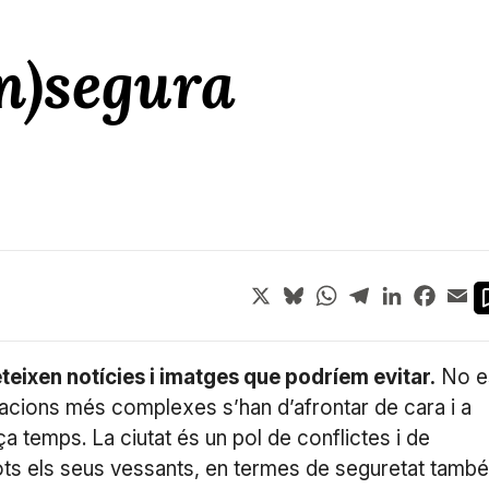
in)segura
X
Bluesky
WhatsApp
Telegram
LinkedIn
Face
Em
teixen notícies i imatges que podríem evitar.
No e
ituacions més complexes s’han d’afrontar de cara i a
ça temps. La ciutat és un pol de conflictes i de
ots els seus vessants, en termes de seguretat també