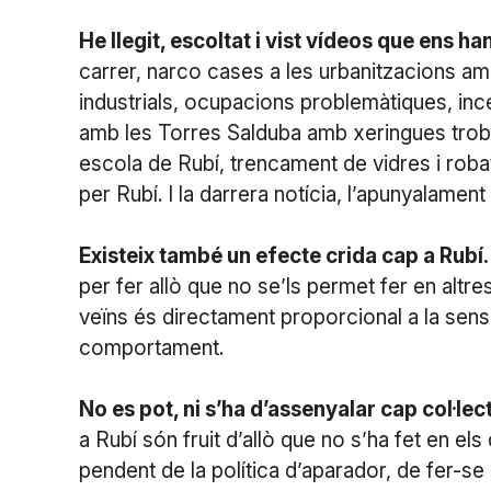
He llegit, escoltat i vist vídeos que ens ha
carrer, narco cases a les urbanitzacions am
industrials, ocupacions problemàtiques, in
amb les Torres Salduba amb xeringues trobad
escola de Rubí, trencament de vidres i robat
per Rubí. I la darrera notícia, l’apunyalamen
Existeix també un efecte crida cap a Rubí.
per fer allò que no se’ls permet fer en altr
veïns és directament proporcional a la sensa
comportament.
No es pot, ni s’ha d’assenyalar cap col·lec
a Rubí són fruit d’allò que no s’ha fet en el
pendent de la política d’aparador, de fer-se l