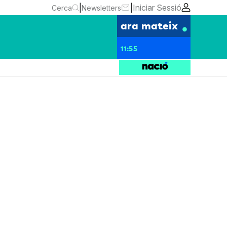
|
|
Iniciar Sessió
Cerca
Newsletters
ara mateix
11:55